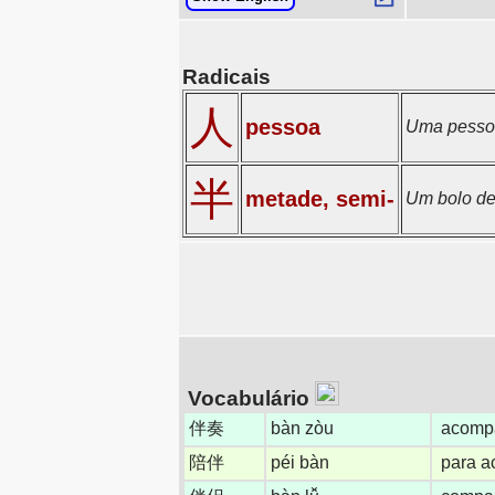
Radicais
人
pessoa
Uma pessoa
半
metade, semi-
Um bolo de
Vocabulário
伴奏
bàn zòu
acompa
陪伴
péi bàn
para 