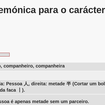
mónica para o carácte
o, companheiro, companheira
a: Pessoa 人, direita: metade 半 (Cortar um b
 da faca 丨).
soa é apenas metade sem um parceiro.