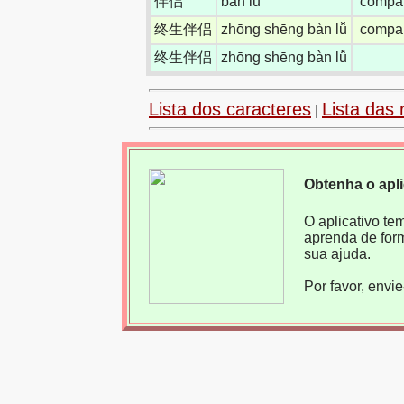
伴侣
bàn lǚ
compan
终生伴侣
zhōng shēng bàn lǚ
compan
终生伴侣
zhōng shēng bàn lǚ
Lista dos caracteres
Lista das 
|
Obtenha o apl
O aplicativo te
aprenda de for
sua ajuda.
Por favor, envi