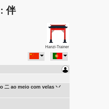
r: 伴
Hanzi-Trainer
olo 二 ao meio com velas 丷