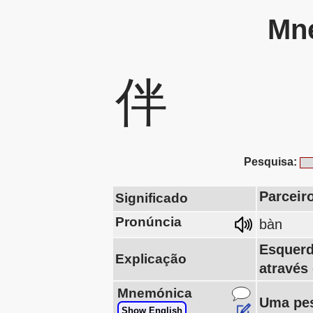
Mne
伴
Pesquisa:
Parceir
Significado
Pronúncia
bàn
Esquerd
Explicação
através
Mnemónica
Uma pes
Show English