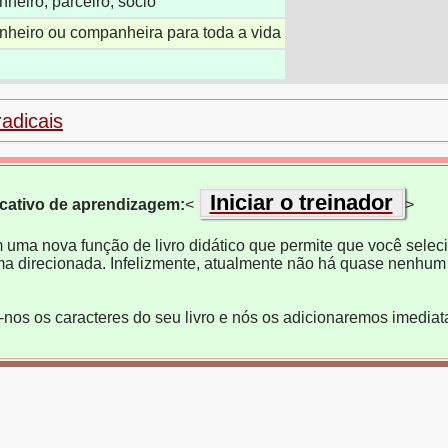
heiro; parceiro; sócio
heiro ou companheira para toda a vida
radicais
Iniciar o treinador
icativo de aprendizagem:
<
>
m uma nova função de livro didático que permite que você selecio
ma direcionada. Infelizmente, atualmente não há quase nenhum 
e-nos os caracteres do seu livro e nós os adicionaremos imedia