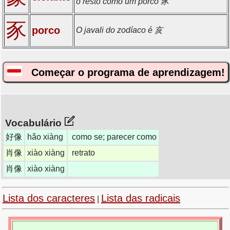
o resto como um porco 豕
豕
porco
O javali do zodíaco é 亥
Começar o programa de aprendizagem!
Vocabulário
好像
hǎo xiàng
como se; parecer como
肖像
xiào xiàng
retrato
肖像
xiào xiàng
Lista dos caracteres
Lista das radicais
|