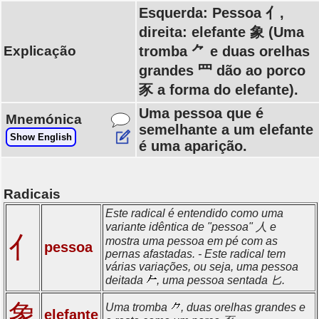
Esquerda: Pessoa 亻,
direita: elefante 象 (Uma
Explicação
tromba ⺈ e duas orelhas
grandes 罒 dão ao porco
豕 a forma do elefante).
Uma pessoa que é
Mnemónica
semelhante a um elefante
Show English
é uma aparição.
Radicais
Este radical é entendido como uma
variante idêntica de "pessoa" 人 e
亻
mostra uma pessoa em pé com as
pessoa
pernas afastadas. - Este radical tem
várias variações, ou seja, uma pessoa
deitada
, uma pessoa sentada 匕.
象
Uma tromba
, duas orelhas grandes e
elefante