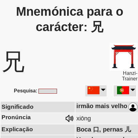
Mnemónica para o
carácter: 兄
兄
Hanzi-
Trainer
Pesquisa:
irmão mais velho
Significado
Pronúncia
xiōng
Explicação
Boca 口, pernas 儿