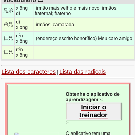
Vocabulário
xiōng
irmão mais velho e mais novo; irmãos;
兄弟
dì
fraternal; fraterno
dì
弟兄
irmãos; camarada
xiong
rén
仁兄
(endereço escrito honorífico) Meu caro amigo
xiōng
rén
仁兄
xiōng
Lista dos caracteres
Lista das radicais
|
Obtenha o aplicativo de
aprendizagem:
<
Iniciar o
treinador
>
O aplicativo tem uma