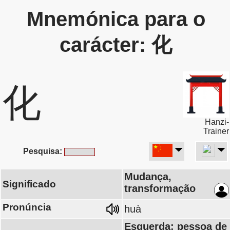
Mnemónica para o
carácter: 化
化
Hanzi-
Trainer
Pesquisa:
Mudança,
Significado
transformação
Pronúncia
huà
Esquerda: pessoa de