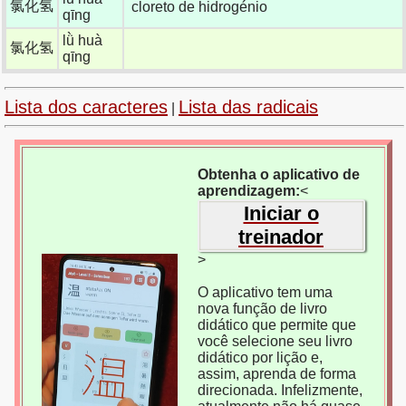
氯化氢
cloreto de hidrogénio
qīng
lǜ huà
氯化氢
qīng
Lista dos caracteres
Lista das radicais
|
Obtenha o aplicativo de
aprendizagem:
<
Iniciar o
treinador
>
O aplicativo tem uma
nova função de livro
didático que permite que
você selecione seu livro
didático por lição e,
assim, aprenda de forma
direcionada. Infelizmente,