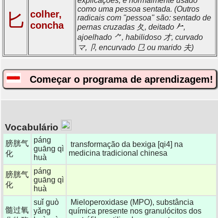
explicações, é normalmente usado
como uma pessoa sentada. (Outros
colher,
匕
radicais com "pessoa" são: sentado de
concha
pernas cruzadas 夂, deitado
,
ajoelhado ⺈, habilidoso 才, curvado
マ,卩, encurvado 㔾 ou marido 夫)
Começar o programa de aprendizagem!
Vocabulário
páng
膀胱气
transformação da bexiga [qi4] na
guāng qì
medicina tradicional chinesa
化
huà
páng
膀胱气
guāng qì
化
huà
suǐ guò
Mieloperoxidase (MPO), substância
髓过氧
yǎng
química presente nos granulócitos dos