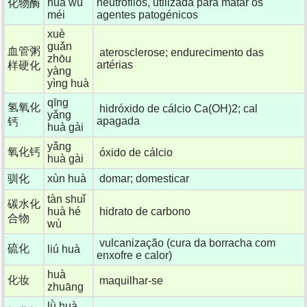
huà wù
neutrófilos, utilizada para matar os
化物酶
méi
agentes patogénicos
xuè
guǎn
血管粥
aterosclerose; endurecimento das
zhōu
artérias
样硬化
yàng
yìng huà
qīng
氢氧化
hidróxido de cálcio Ca(OH)2; cal
yǎng
apagada
钙
huà gài
yǎng
氧化钙
óxido de cálcio
huà gài
驯化
xùn huà
domar; domesticar
tàn shuǐ
碳水化
huà hé
hidrato de carbono
合物
wù
vulcanização (cura da borracha com
硫化
liú huà
enxofre e calor)
huà
化妆
maquilhar-se
zhuāng
lǜ huà