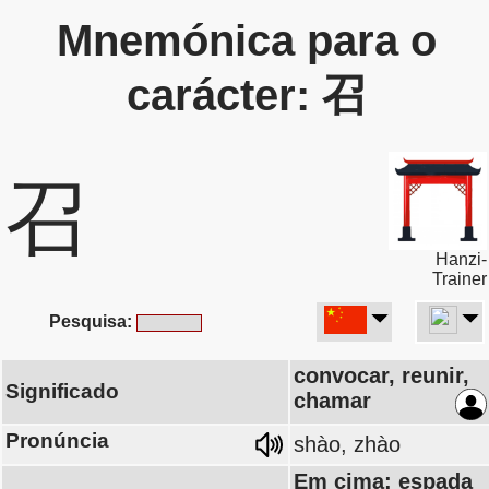
Mnemónica para o
carácter: 召
召
Hanzi-
Trainer
Pesquisa:
convocar, reunir,
Significado
chamar
Pronúncia
shào, zhào
Em cima: espada