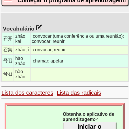
Começar o programa de aprendizagem!
Vocabulário
zhào
convocar (uma conferência ou uma reunião);
召开
kāi
convocar; reunir
召集
zhào jí
convocar; reunir
hào
号召
chamar; apelar
zhào
hào
号召
zhào
Lista dos caracteres
Lista das radicais
|
Obtenha o aplicativo de
aprendizagem:
<
Iniciar o