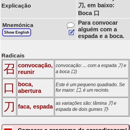
刀, em baixo:
Explicação
Boca 口
Para convocar
Mnemónica
alguém com a
Show English
espada e a boca.
Radicais
convocação,
召
convocação: ... com a espada 刀 e
reunir
a boca 口)
boca,
口
Este é um pequeno quadrado. Se
abertura
for maior: 囗, é um recinto.
刀
as variações são: lâmina 刃 e
faca, espada
espada de dois gumes 刅