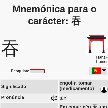
Mnemónica para o
carácter: 吞
吞
Hanzi-
Trainer
Pesquisa:
engolir, tomar
Significado
(medicamento)
Pronúncia
tūn
Em cima: céu 天, em