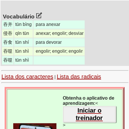
Vocabulário
吞并
tūn bìng
para anexar
侵吞
qīn tūn
anexar; engolir; desviar
吞食
tūn shí
para devorar
吞噬
tūn shì
engolir; engolir; engolir
吞噬
tūn shì
Lista dos caracteres
Lista das radicais
|
Obtenha o aplicativo de
aprendizagem:
<
Iniciar o
treinador
>