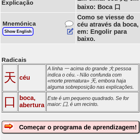
Explicação
baixo: Boca 口
Como se viesse do
Mnemónica
céu através da boca,
em: Engolir para
Show English
baixo.
Radicais
A linha 一 acima do grande 大 pessoa
天
indica o céu. - Não confunda com
céu
«morte prematura» 夭, embora haja
alguma sobreposição nas explicações.
boca,
口
Este é um pequeno quadrado. Se for
abertura
maior: 囗, é um recinto.
Começar o programa de aprendizagem!