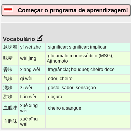
Começar o programa de aprendizagem!
Vocabulário
意味着
yì wèi zhe
significar; significar; implicar
glutamato monossódico (MSG);
味精
wèi jīng
Ajinomoto
香味
xiāng wèi
fragrância; bouquet; cheiro doce
气味
qì wèi
odor; cheiro
滋味
zī wèi
gosto; sabor; sensação
甜味
tián wèi
doçura
xuè xīng
血腥味
cheiro a sangue
wèi
xuè xīng
血腥味
wèi