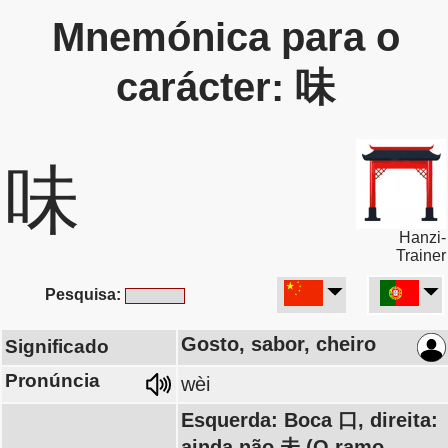
Mnemónica para o
carácter: 味
味
Hanzi-
Trainer
Pesquisa:
Gosto, sabor, cheiro
Significado
Pronúncia
wèi
Esquerda: Boca 口, direita:
ainda não 未 (O ramo