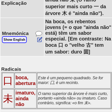
Explicação
superior mais curto 一 da
árvore 木 é "ainda não").
Na boca, os rebentos
jovens (= o que "ainda não"
está) têm um sabor
Mnemónica
especial. [Em contraste: Na
Show English
boca 口 o "velho 古" tem
um sabor: duro 固]
Radicais
boca,
口
Este é um pequeno quadrado. Se for
abertura
maior: 囗, é um recinto.
imaturo,
O ramo superior da árvore é mais curto,
未
ainda
portanto «ainda não» ou imaturo. Caso
contrário, significa: «o fim 末».
não