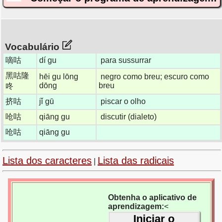
Vocabulário
嘀咕
dí gu
para sussurrar
黑咕隆
hēi gu lōng
negro como breu; escuro como
dōng
breu
咚
挤咕
jǐ gū
piscar o olho
呛咕
qiāng gu
discutir (dialeto)
呛咕
qiāng gu
Lista dos caracteres
Lista das radicais
|
Obtenha o aplicativo de
aprendizagem:
<
Iniciar o