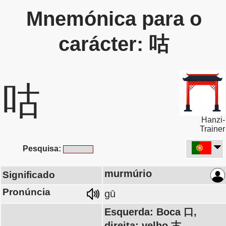
Mnemónica para o
carácter: 咕
咕
Hanzi-
Trainer
Pesquisa:
murmúrio
Significado
Pronúncia
gū
Esquerda: Boca 口,
direita: velho 古