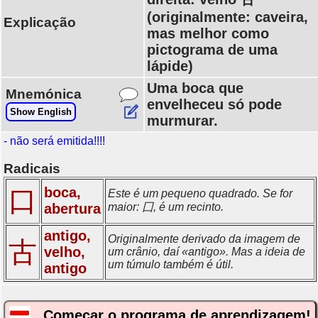
(originalmente: caveira,
Explicação
mas melhor como
pictograma de uma
lápide)
Uma boca que
Mnemónica
envelheceu só pode
Show English
murmurar.
- não será emitida!!!!
Radicais
boca,
口
Este é um pequeno quadrado. Se for
abertura
maior: 囗, é um recinto.
antigo,
Originalmente derivado da imagem de
古
velho,
um crânio, daí «antigo». Mas a ideia de
um túmulo também é útil.
antigo
Começar o programa de aprendizagem!