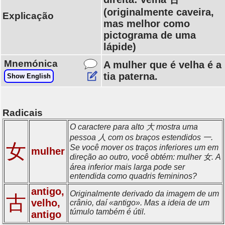
(originalmente caveira,
Explicação
mas melhor como
pictograma de uma
lápide)
Mnemónica
A mulher que é velha é a
tia paterna.
Show English
Radicais
O caractere para alto 大 mostra uma
pessoa 人 com os braços estendidos 一.
女
Se você mover os traços inferiores um em
mulher
direção ao outro, você obtém: mulher 女. A
área inferior mais larga pode ser
entendida como quadris femininos?
antigo,
Originalmente derivado da imagem de um
古
velho,
crânio, daí «antigo». Mas a ideia de um
túmulo também é útil.
antigo