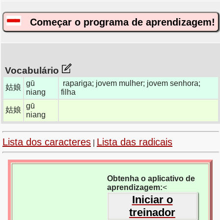
Começar o programa de aprendizagem!
Vocabulário
gū
rapariga; jovem mulher; jovem senhora;
姑娘
niang
filha
gū
姑娘
niang
Lista dos caracteres
Lista das radicais
|
Obtenha o aplicativo de
aprendizagem:
<
Iniciar o
treinador