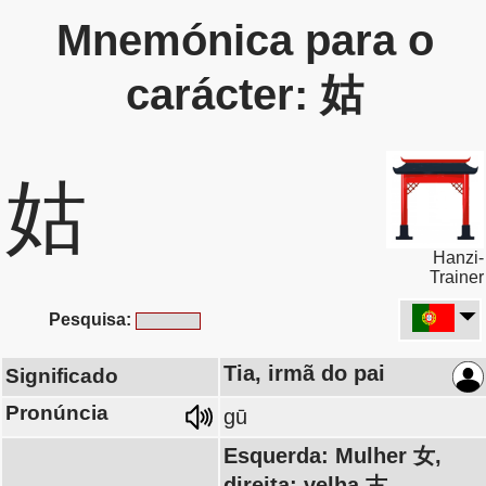
Mnemónica para o
carácter: 姑
姑
Hanzi-
Trainer
Pesquisa:
Tia, irmã do pai
Significado
Pronúncia
gū
Esquerda: Mulher 女,
direita: velha 古