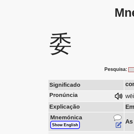
Mne
委
Pesquisa:
co
Significado
Pronúncia
wēi
Explicação
Em
Mnemónica
As
Show English