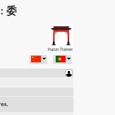
r: 委
Hanzi-Trainer
res.