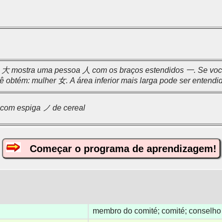
to 大 mostra uma pessoa 人 com os braços estendidos 一. Se você
cê obtém: mulher 女. A área inferior mais larga pode ser entend
木 com espiga ノ de cereal
Começar o programa de aprendizagem!
membro do comité; comité; conselho