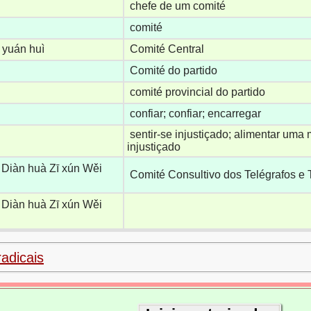
chefe de um comité
comité
 yuán huì
Comité Central
Comité do partido
comité provincial do partido
confiar; confiar; encarregar
sentir-se injustiçado; alimentar uma
injustiçado
 Diàn huà Zī xún Wěi
Comité Consultivo dos Telégrafos e 
 Diàn huà Zī xún Wěi
radicais