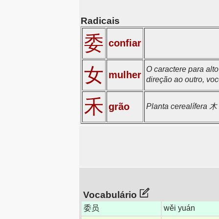
Radicais
委
confiar
女
O caractere para al
mulher
direção ao outro, vo
禾
grão
Planta cerealífera 
Vocabulário
委员
wěi yuán