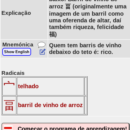
arroz 畐 (originalmente uma
Explicação
imagem de um barril como
uma oferenda de altar, daí
também riqueza, felicidade
福)
Mnemónica
Quem tem barris de vinho
debaixo do teto é: rico.
Show English
Radicais
宀
telhado
畐
barril de vinho de arroz
Começar o programa de aprendizagem!