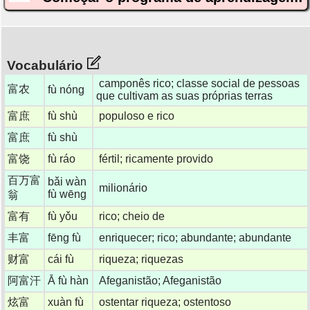
Vocabulário
camponês rico; classe social de pessoas
富农
fù nóng
que cultivam as suas próprias terras
富庶
fù shù
populoso e rico
富庶
fù shù
富饶
fù ráo
fértil; ricamente provido
百万富
bǎi wàn
milionário
fù wēng
翁
富有
fù yǒu
rico; cheio de
丰富
fēng fù
enriquecer; rico; abundante; abundante
财富
cái fù
riqueza; riquezas
阿富汗
Ā fù hàn
Afeganistão; Afeganistão
炫富
xuàn fù
ostentar riqueza; ostentoso