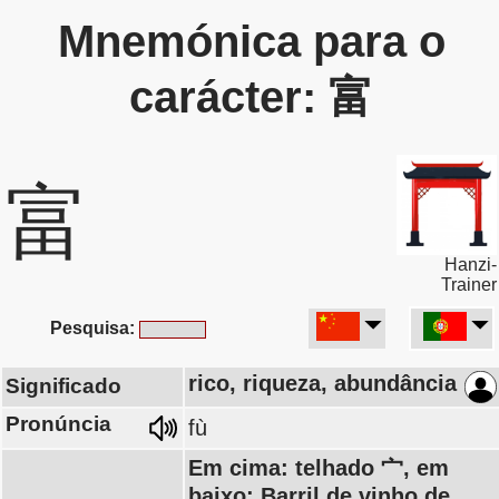
Mnemónica para o
carácter: 富
富
Hanzi-
Trainer
Pesquisa:
rico, riqueza, abundância
Significado
Pronúncia
fù
Em cima: telhado 宀, em
baixo: Barril de vinho de