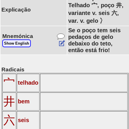
Telhado 宀, poço 井,
Explicação
variante v. seis 六,
var. v. gelo 冫
Se o poço tem seis
Mnemónica
pedaços de gelo
debaixo do teto,
Show English
então está frio!
Radicais
宀
telhado
井
bem
六
seis