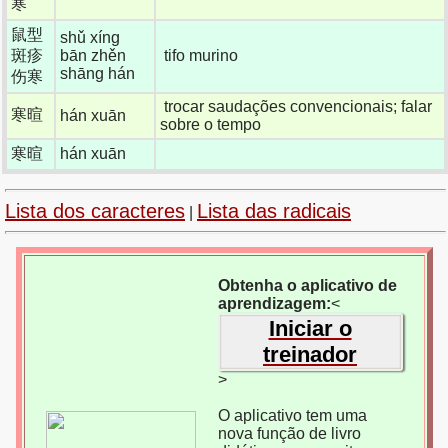
寒
鼠型
shǔ xíng
斑疹
bān zhěn
tifo murino
shāng hán
伤寒
trocar saudações convencionais; falar
寒暄
hán xuān
sobre o tempo
寒暄
hán xuān
Lista dos caracteres
Lista das radicais
|
Obtenha o aplicativo de
aprendizagem:
<
Iniciar o
treinador
>
O aplicativo tem uma
nova função de livro