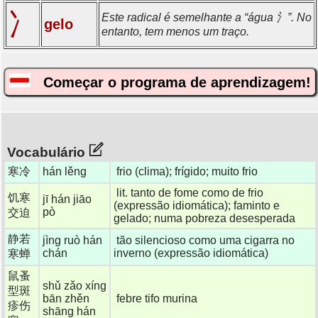
冫
Este radical é semelhante a “água 氵”. No
gelo
entanto, tem menos um traço.
Começar o programa de aprendizagem!
Vocabulário
寒冷
hán lěng
frio (clima); frígido; muito frio
lit. tanto de fome como de frio
饥寒
jī hán jiāo
(expressão idiomática); faminto e
pò
交迫
gelado; numa pobreza desesperada
静若
jìng ruò hán
tão silencioso como uma cigarra no
chán
inverno (expressão idiomática)
寒蝉
鼠蚤
shǔ zǎo xíng
型斑
bān zhěn
febre tifo murina
疹伤
shāng hán