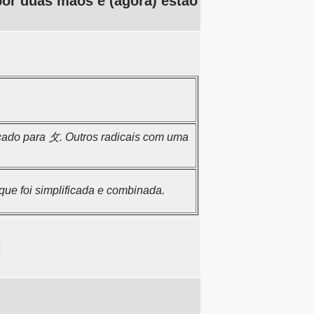
or duas mãos e (agora) estão
cado para 攵. Outros radicais com uma
ue foi simplificada e combinada.