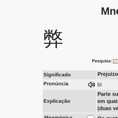
Mne
弊
Pesquisa:
Prejuíz
Significado
Pronúncia
bì
Parte s
Explicação
em quat
(duas v
Mnemónica