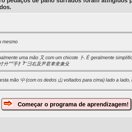
ro pedaços de pano surrados foram atingidos p
dos.
eu mesmo
inalmente uma mão 又 com um chicote 卜. É geralmente simplifi
 又寸廾爫手扌
彐右及尹君聿隶兼殳
esta mão 屮 (com os dedos 山 voltados para cima) lado a lado, q
Começar o programa de aprendizagem!