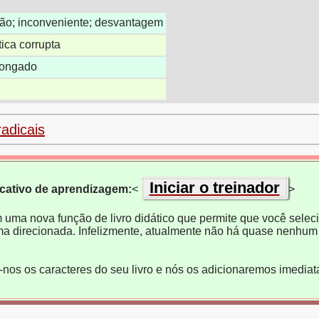
ção; inconveniente; desvantagem
tica corrupta
longado
radicais
Iniciar o treinador
icativo de aprendizagem:
<
>
m uma nova função de livro didático que permite que você selecio
ma direcionada. Infelizmente, atualmente não há quase nenhum 
e-nos os caracteres do seu livro e nós os adicionaremos imedia