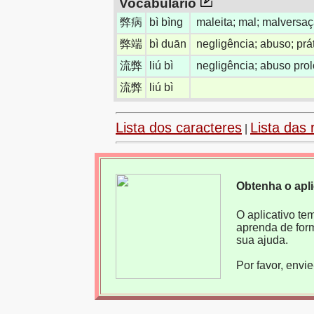
Vocabulário
弊病
bì bìng
maleita; mal; malversa
弊端
bì duān
negligência; abuso; prá
流弊
liú bì
negligência; abuso pro
流弊
liú bì
Lista dos caracteres
Lista das 
|
Obtenha o apl
O aplicativo te
aprenda de for
sua ajuda.
Por favor, envi