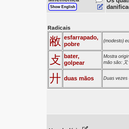
Os quat
danifica
Show English
Radicais
esfarrapado,
敝
(modesto) 
pobre
bater,
攴
Mostra orig
golpear
mão são:
廾
duas mãos
Duas vezes 