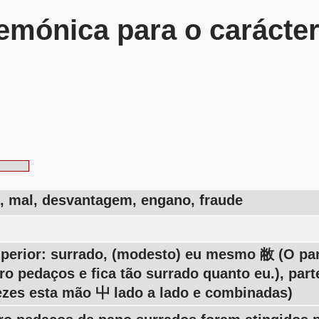
mónica para o carácte
o, mal, desvantagem, engano, fraude
uperior: surrado, (modesto) eu mesmo 敝 (O p
ro pedaços e fica tão surrado quanto eu.), par
ezes esta mão 屮 lado a lado e combinadas)