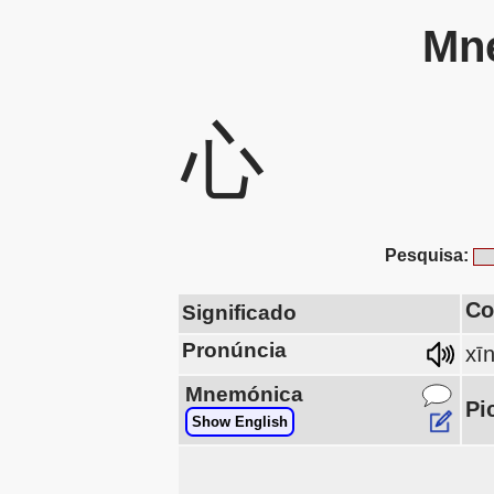
Mne
心
Pesquisa:
Co
Significado
Pronúncia
xī
Mnemónica
Pi
Show English