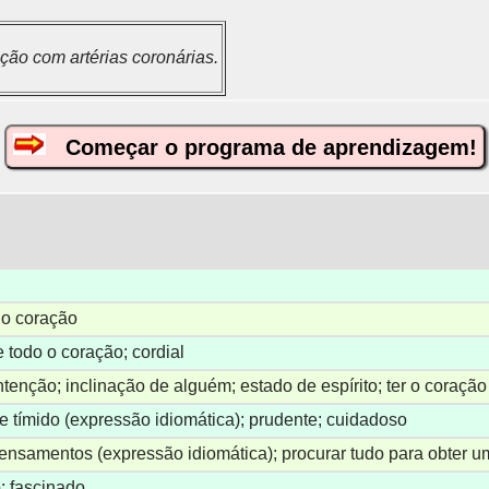
ão com artérias coronárias.
Começar o programa de aprendizagem!
do coração
e todo o coração; cordial
ntenção; inclinação de alguém; estado de espírito; ter o coração
e tímido (expressão idiomática); prudente; cuidadoso
ensamentos (expressão idiomática); procurar tudo para obter u
; fascinado