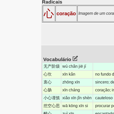
Radicais
心
coração
Imagem de um coraç
Vocabulário
无产阶级
wú chǎn jiē jí
心坎
xīn kǎn
no fundo 
衷心
zhōng xīn
sincero; d
心肠
xīn cháng
coração; i
小心谨慎
xiǎo xīn jǐn shèn
cauteloso 
挖空心思
wā kōng xīn si
procurar p
醉心
zuì xīn
encantado