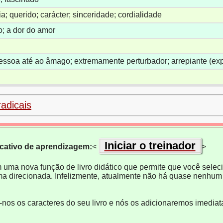
a; querido; carácter; sinceridade; cordialidade
; a dor do amor
essoa até ao âmago; extremamente perturbador; arrepiante (ex
radicais
Iniciar o treinador
icativo de aprendizagem:
<
>
m uma nova função de livro didático que permite que você selecio
ma direcionada. Infelizmente, atualmente não há quase nenhum 
e-nos os caracteres do seu livro e nós os adicionaremos imedia