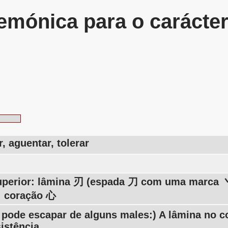
mónica para o carácte
, aguentar, tolerar
uperior: lâmina 刃 (espada 刀 com uma marca 丶 
r: coração 心
 pode escapar de alguns males:) A lâmina no c
istência.