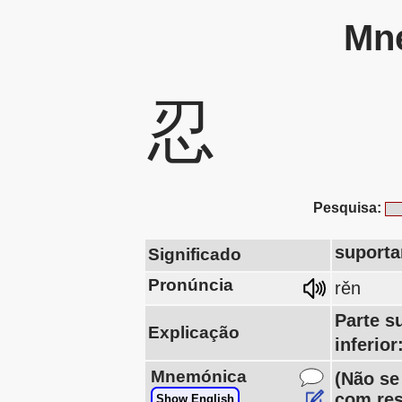
Mne
忍
Pesquisa:
suportar
Significado
Pronúncia
rěn
Parte s
Explicação
inferio
Mnemónica
(Não se
com res
Show English