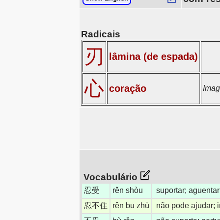
Radicais
刃
lâmina (de espada)
心
coração
Imag
Vocabulário
忍受
rěn shòu
suportar; aguentar
忍不住
rěn bu zhù
não pode ajudar; 