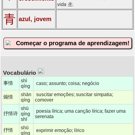
vida 生.
青
azul, jovem
Começar o programa de aprendizagem!
Vocabulário
shì
事情
caso; assunto; coisa; negócio
qíng
shān
suscitar emoções; suscitar simpatia;
煽情
qíng
comover
shū
poesia lírica; uma canção lírica; fazer uma
抒情诗
qíng
serenata
shī
shū
抒情
exprimir emoção; lírico
qíng