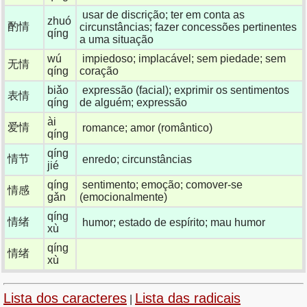
usar de discrição; ter em conta as
zhuó
酌情
circunstâncias; fazer concessões pertinentes
qíng
a uma situação
wú
impiedoso; implacável; sem piedade; sem
无情
qíng
coração
biǎo
expressão (facial); exprimir os sentimentos
表情
qíng
de alguém; expressão
ài
爱情
romance; amor (romântico)
qíng
qíng
情节
enredo; circunstâncias
jié
qíng
sentimento; emoção; comover-se
情感
gǎn
(emocionalmente)
qíng
情绪
humor; estado de espírito; mau humor
xù
qíng
情绪
xù
Lista dos caracteres
Lista das radicais
|