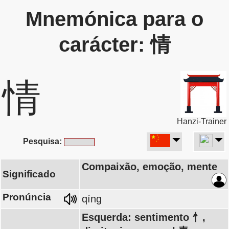
Mnemónica para o
carácter: 情
情
Hanzi-Trainer
Pesquisa:
Compaixão, emoção, mente
Significado
Pronúncia
qíng
Esquerda: sentimento 忄,