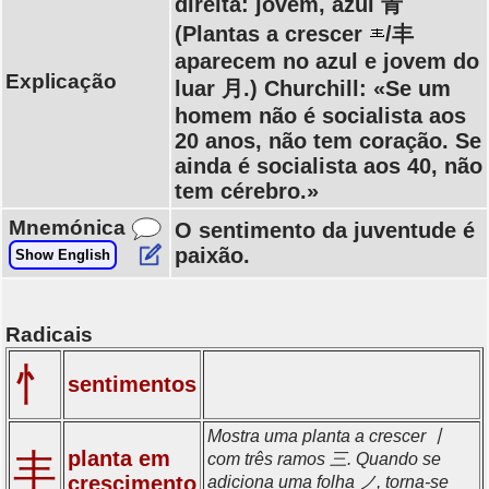
direita: jovem, azul 青
(Plantas a crescer
/丰
aparecem no azul e jovem do
Explicação
luar 月.) Churchill: «Se um
homem não é socialista aos
20 anos, não tem coração. Se
ainda é socialista aos 40, não
tem cérebro.»
Mnemónica
O sentimento da juventude é
paixão.
Show English
Radicais
忄
sentimentos
Mostra uma planta a crescer 丨
丰
planta em
com três ramos 三. Quando se
crescimento
adiciona uma folha ノ, torna-se