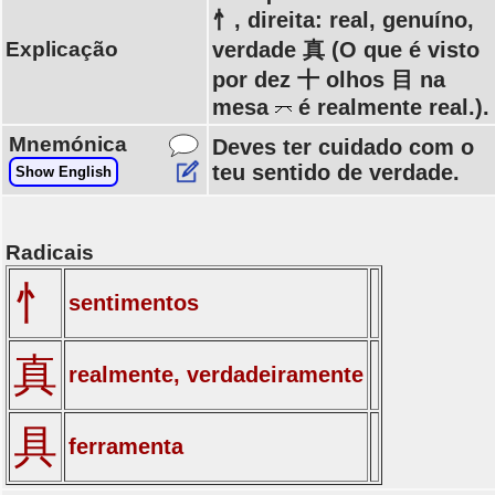
忄, direita: real, genuíno,
Explicação
verdade 真 (O que é visto
por dez 十 olhos 目 na
mesa
é realmente real.).
Mnemónica
Deves ter cuidado com o
teu sentido de verdade.
Show English
Radicais
忄
sentimentos
真
realmente, verdadeiramente
具
ferramenta