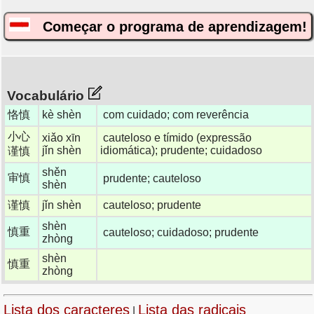
Começar o programa de aprendizagem!
Vocabulário
恪慎
kè shèn
com cuidado; com reverência
小心
xiǎo xīn
cauteloso e tímido (expressão
jǐn shèn
idiomática); prudente; cuidadoso
谨慎
shěn
审慎
prudente; cauteloso
shèn
谨慎
jǐn shèn
cauteloso; prudente
shèn
慎重
cauteloso; cuidadoso; prudente
zhòng
shèn
慎重
zhòng
Lista dos caracteres
Lista das radicais
|