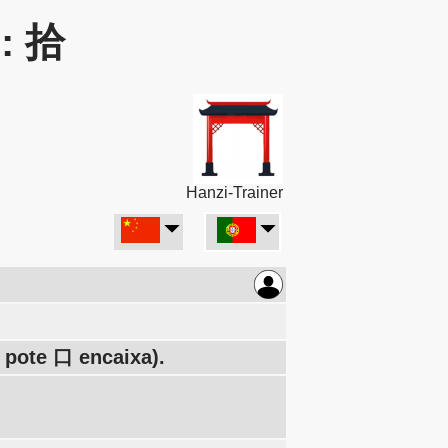
r: 拾
Hanzi-Trainer
pote 口 encaixa).