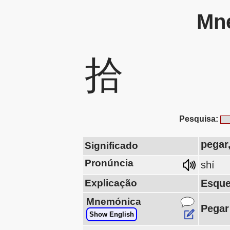
Mne
拾
Pesquisa:
pegar
Significado
Pronúncia
shí
Explicação
Esque
Mnemónica
Pegar
Show English