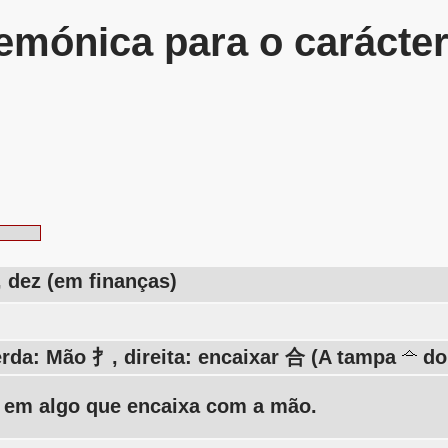
mónica para o carácte
, dez (em finanças)
rda: Mão 扌, direita: encaixar 合 (A tampa
do 
 em algo que encaixa com a mão.