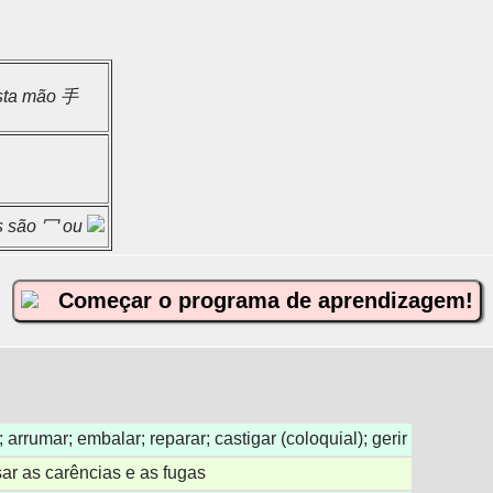
esta mão 手
as são 冖 ou
Começar o programa de aprendizagem!
arrumar; embalar; reparar; castigar (coloquial); gerir
r as carências e as fugas