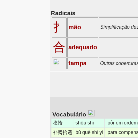
Radicais
扌
mão
Simplificação d
合
adequado
tampa
Outras cobertur
Vocabulário
收拾
shōu shi
pôr em ordem; 
补阙拾遗
bǔ quē shí yí
para compensa