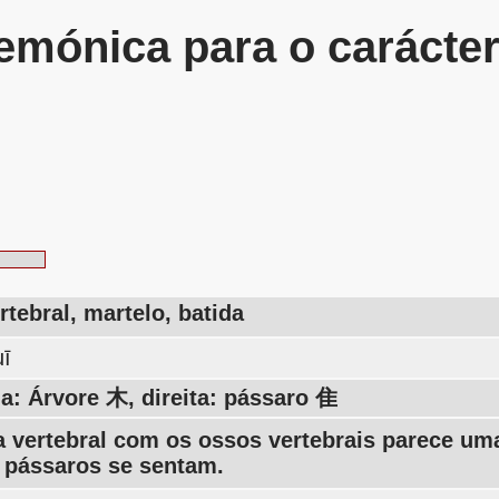
mónica para o carácte
tebral, martelo, batida
uī
a: Árvore 木, direita: pássaro 隹
a vertebral com os ossos vertebrais parece um
 pássaros se sentam.