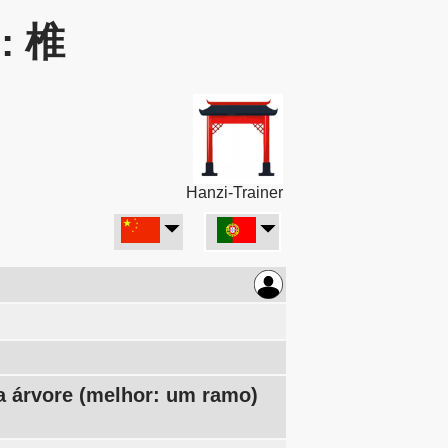
r: 椎
Hanzi-Trainer
a árvore (melhor: um ramo)