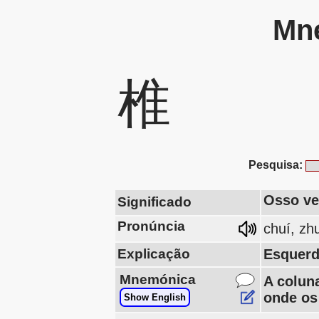
Mne
椎
Pesquisa:
Osso ver
Significado
Pronúncia
chuí, zh
Explicação
Esquerd
Mnemónica
A colun
onde os
Show English