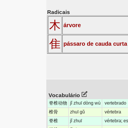
Radicais
木
árvore
隹
pássaro de cauda curta
Vocabulário
脊椎动物
jǐ zhuī dòng wù
vertebrado
椎骨
zhuī gǔ
vértebra
脊椎
jǐ zhuī
vértebra; e