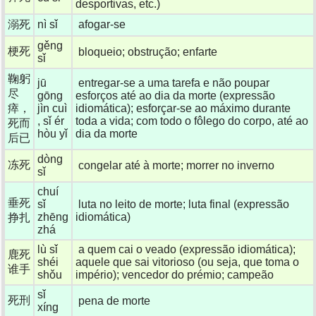
desportivas, etc.)
溺死
nì sǐ
afogar-se
gěng
梗死
bloqueio; obstrução; enfarte
sǐ
鞠躬
jū
entregar-se a uma tarefa e não poupar
尽
gōng
esforços até ao dia da morte (expressão
瘁，
jìn cuì
idiomática); esforçar-se ao máximo durante
, sǐ ér
toda a vida; com todo o fôlego do corpo, até ao
死而
hòu yǐ
dia da morte
后已
dòng
冻死
congelar até à morte; morrer no inverno
sǐ
chuí
垂死
sǐ
luta no leito de morte; luta final (expressão
zhēng
idiomática)
挣扎
zhá
lù sǐ
a quem cai o veado (expressão idiomática);
鹿死
shéi
aquele que sai vitorioso (ou seja, que toma o
谁手
shǒu
império); vencedor do prémio; campeão
sǐ
死刑
pena de morte
xíng