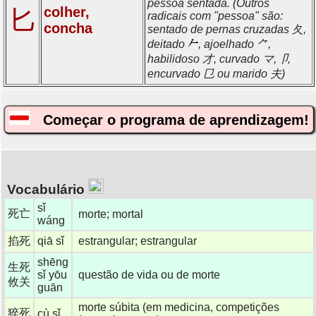
pessoa sentada. (Outros
匕
colher,
radicais com "pessoa" são:
concha
sentado de pernas cruzadas 夂,
deitado
, ajoelhado ⺈,
habilidoso 才, curvado マ,卩,
encurvado 㔾 ou marido 夫)
Começar o programa de aprendizagem!
Vocabulário
sǐ
死亡
morte; mortal
wáng
掐死
qiā sǐ
estrangular; estrangular
shēng
生死
sǐ yōu
questão de vida ou de morte
攸关
guān
morte súbita (em medicina, competições
猝死
cù sǐ