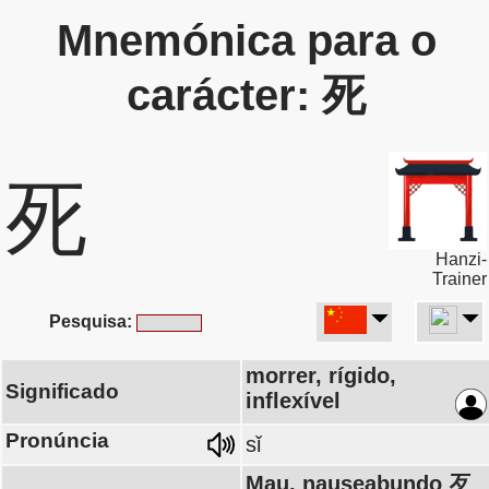
Mnemónica para o
carácter: 死
死
Hanzi-
Trainer
Pesquisa:
morrer, rígido,
Significado
inflexível
Pronúncia
sǐ
Mau, nauseabundo 歹