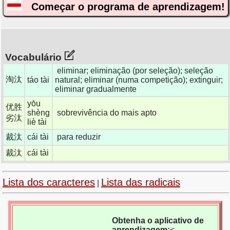
Começar o programa de aprendizagem!
Vocabulário
eliminar; eliminação (por seleção); seleção
淘汰
táo tài
natural; eliminar (numa competição); extinguir;
eliminar gradualmente
yōu
优胜
shèng
sobrevivência do mais apto
劣汰
liè tài
裁汰
cái tài
para reduzir
裁汰
cái tài
Lista dos caracteres
Lista das radicais
|
Obtenha o aplicativo de
aprendizagem:
<