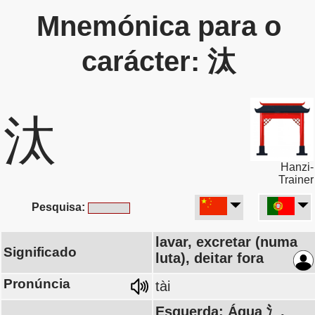
Mnemónica para o
carácter: 汰
汰
Hanzi-
Trainer
Pesquisa:
lavar, excretar (numa
Significado
luta), deitar fora
Pronúncia
tài
Esquerda: Água 氵,