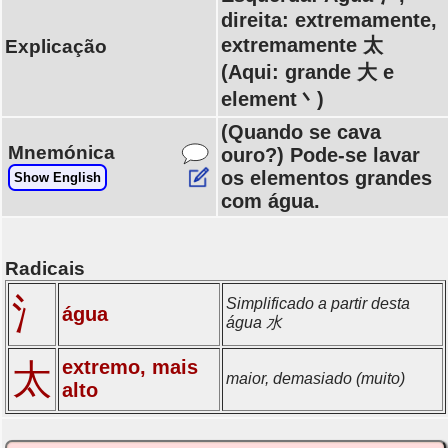
direita: extremamente,
extremamente 太
Explicação
(Aqui: grande 大 e
element丶)
(Quando se cava
Mnemónica
ouro?) Pode-se lavar
os elementos grandes
Show English
com água.
Radicais
氵
Simplificado a partir desta
água
água 水
extremo, mais
太
maior, demasiado (muito)
alto