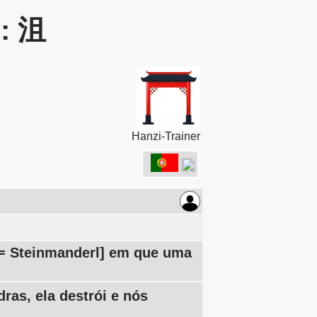
r: 沮
Hanzi-Trainer
[= Steinmanderl] em que uma
dras, ela destrói e nós