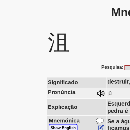
Mne
沮
Pesquisa:
destruir
Significado
Pronúncia
jǔ
Esquerd
Explicação
pedra é
Mnemónica
Se a águ
ficamos
Show English