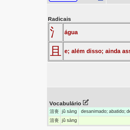
Radicais
氵
água
且
e; além disso; ainda a
Vocabulário
沮丧
jǔ sàng
desanimado; abatido; 
沮丧
jǔ sàng