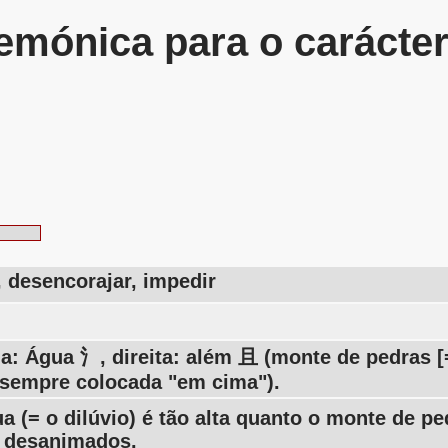
mónica para o carácte
, desencorajar, impedir
a: Água 氵, direita: além 且 (monte de pedras 
 sempre colocada "em cima").
a (= o dilúvio) é tão alta quanto o monte de pe
 desanimados.