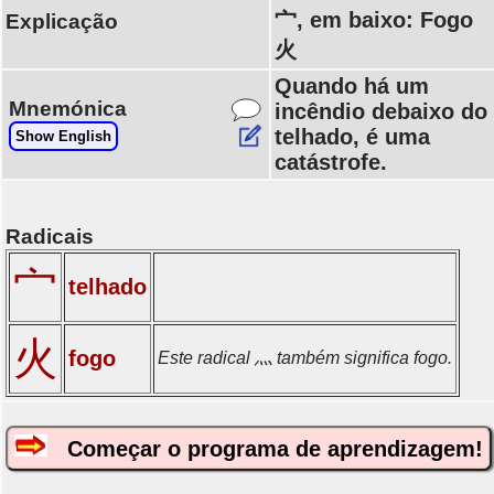
宀, em baixo: Fogo
Explicação
火
Quando há um
Mnemónica
incêndio debaixo do
telhado, é uma
Show English
catástrofe.
Radicais
宀
telhado
火
fogo
Este radical 灬 também significa fogo.
Começar o programa de aprendizagem!