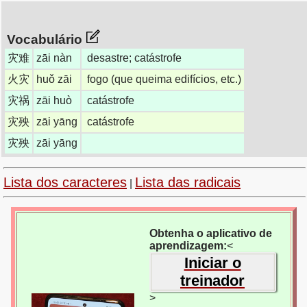
Vocabulário
灾难
zāi nàn
desastre; catástrofe
火灾
huǒ zāi
fogo (que queima edifícios, etc.)
灾祸
zāi huò
catástrofe
灾殃
zāi yāng
catástrofe
灾殃
zāi yāng
Lista dos caracteres
Lista das radicais
|
Obtenha o aplicativo de
aprendizagem:
<
Iniciar o
treinador
>