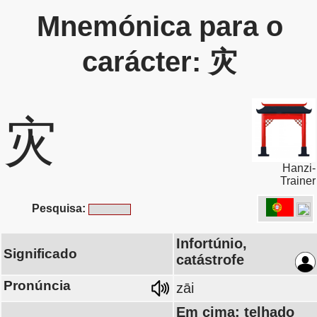
Mnemónica para o
carácter: 灾
灾
Hanzi-
Trainer
Pesquisa:
Infortúnio,
Significado
catástrofe
Pronúncia
zāi
Em cima: telhado