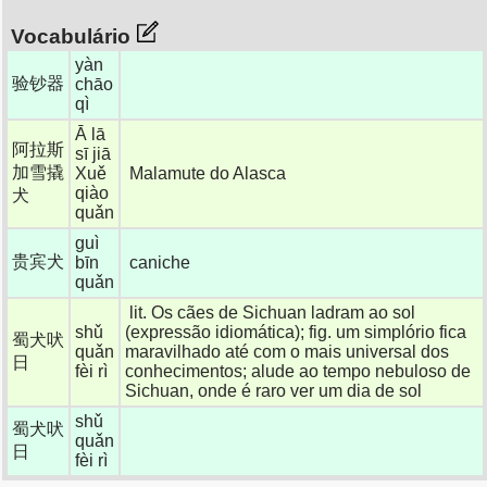
Vocabulário
yàn
验钞器
chāo
qì
Ā lā
阿拉斯
sī jiā
加雪撬
Xuě
Malamute do Alasca
qiào
犬
quǎn
guì
贵宾犬
bīn
caniche
quǎn
lit. Os cães de Sichuan ladram ao sol
shǔ
(expressão idiomática); fig. um simplório fica
蜀犬吠
quǎn
maravilhado até com o mais universal dos
日
fèi rì
conhecimentos; alude ao tempo nebuloso de
Sichuan, onde é raro ver um dia de sol
shǔ
蜀犬吠
quǎn
日
fèi rì