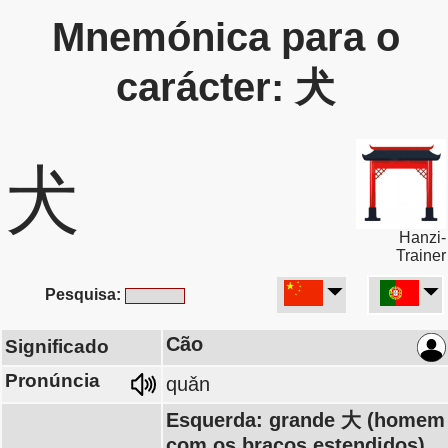
Mnemónica para o
carácter: 犬
犬
Hanzi-
Trainer
Pesquisa:
Cão
Significado
Pronúncia
quǎn
Esquerda: grande 大 (homem
com os braços estendidos),