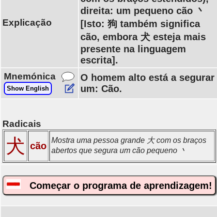
direita: um pequeno cão 丶
Explicação
[Isto: 狗 também significa
cão, embora 犬 esteja mais
presente na linguagem
escrita].
Mnemónica
O homem alto está a segurar
um: Cão.
Show English
Radicais
犬
Mostra uma pessoa grande 大 com os braços
cão
abertos que segura um cão pequeno 丶
Começar o programa de aprendizagem!