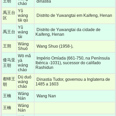
王朝
dinastia
cháo
Yǔ
禹王台
wáng
Distrito de Yuwangtai em Kaifeng, Henan
区
tái qū
Yǔ
Distrito de Yuwangtai da cidade de
禹王台
wáng
Kaifeng, Henan
tái
Wáng
王朔
Wang Shuo (1958-),
Shuò
Wō mǎ
Império Omíada (661-750, na Península
倭马亚
yà
Ibérica -1031), sucessor do califado
wáng
王朝
Rashidun
cháo
Dū duó
都铎王
Dinastia Tudor, governou a Inglaterra de
wáng
1485 a 1603
朝
cháo
Wáng
王楠
Wang Nan
Nán
Wáng
王楠
Nán