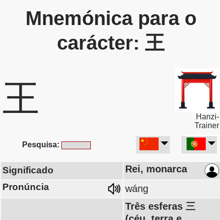
Mnemónica para o
carácter: 王
王
Hanzi-
Trainer
Pesquisa:
Rei, monarca
Significado
Pronúncia
wáng
Três esferas 三
(céu, terra e