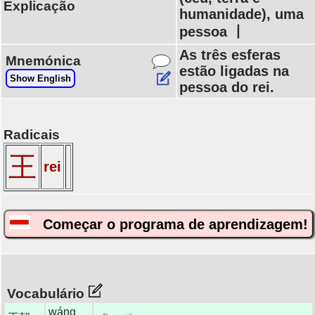
Explicação
humanidade), uma
pessoa 丨
As três esferas
Mnemónica
estão ligadas na
Show English
pessoa do rei.
Radicais
王
rei
Começar o programa de aprendizagem!
Vocabulário
wáng