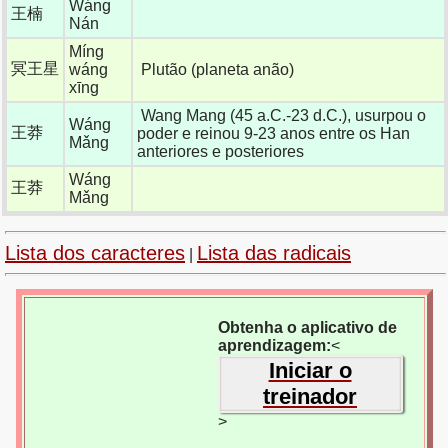
Wáng
王楠
Nán
Míng
冥王星
wáng
Plutão (planeta anão)
xīng
Wang Mang (45 a.C.-23 d.C.), usurpou o
Wáng
王莽
poder e reinou 9-23 anos entre os Han
Mǎng
anteriores e posteriores
Wáng
王莽
Mǎng
Lista dos caracteres
Lista das radicais
|
Obtenha o aplicativo de
aprendizagem:
<
Iniciar o
treinador
>