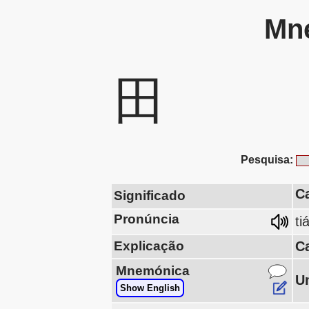
Mne
田
Pesquisa:
Ca
Significado
Pronúncia
ti
Explicação
C
Mnemónica
U
Show English