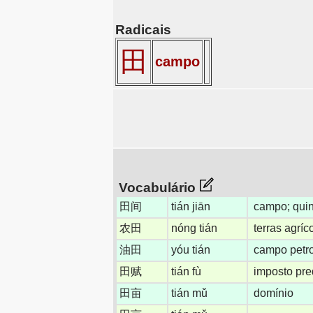
Radicais
田
campo
Vocabulário
田间
tián jiān
campo; quin
农田
nóng tián
terras agríc
油田
yóu tián
campo petro
田赋
tián fù
imposto pre
田亩
tián mǔ
domínio