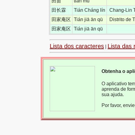
田亩
tián mǔ
田长霖
Tián Cháng lín
Chang-Lin 
田家庵区
Tián jiā ān qū
Distrito de
田家庵区
Tián jiā ān qū
Lista dos caracteres
Lista das 
|
Obtenha o apl
O aplicativo te
aprenda de for
sua ajuda.
Por favor, envi