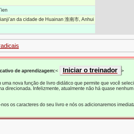
Tien
 Tianji'an da cidade de Huainan 淮南市, Anhui
radicais
Iniciar o treinador
icativo de aprendizagem:
<
>
m uma nova função de livro didático que permite que você selecio
ma direcionada. Infelizmente, atualmente não há quase nenhum 
e-nos os caracteres do seu livro e nós os adicionaremos imedia