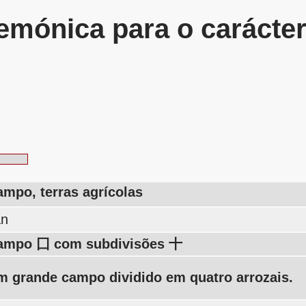
mónica para o carácte
mpo, terras agrícolas
án
ampo 囗 com subdivisões 十
m grande campo dividido em quatro arrozais.