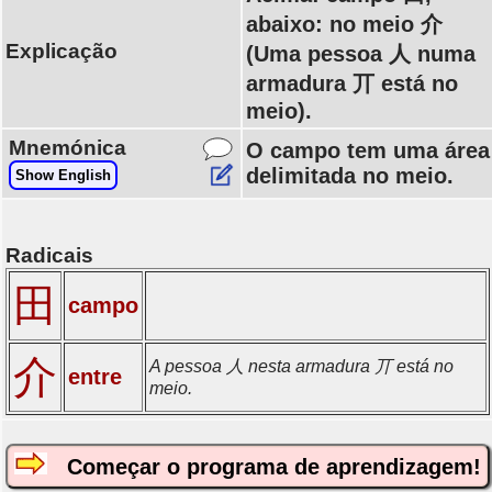
abaixo: no meio 介
Explicação
(Uma pessoa 人 numa
armadura 丌 está no
meio).
Mnemónica
O campo tem uma área
delimitada no meio.
Show English
Radicais
田
campo
介
A pessoa 人 nesta armadura 丌 está no
entre
meio.
Começar o programa de aprendizagem!