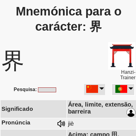
Mnemónica para o
carácter: 界
界
Hanzi-
Trainer
Pesquisa:
Área, limite, extensão,
Significado
barreira
Pronúncia
jiè
Acima: campo 田,