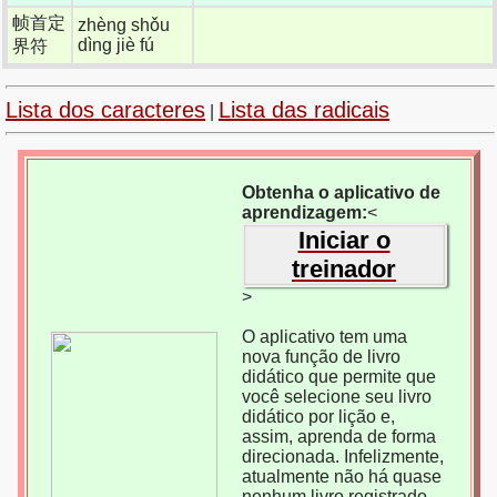
帧首定
zhèng shǒu
dìng jiè fú
界符
Lista dos caracteres
Lista das radicais
|
Obtenha o aplicativo de
aprendizagem:
<
Iniciar o
treinador
>
O aplicativo tem uma
nova função de livro
didático que permite que
você selecione seu livro
didático por lição e,
assim, aprenda de forma
direcionada. Infelizmente,
atualmente não há quase
nenhum livro registrado,