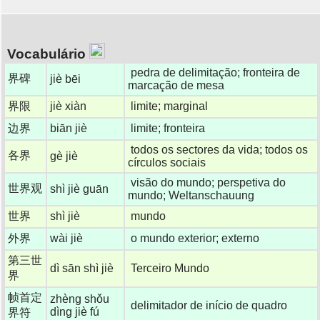
Vocabulário
pedra de delimitação; fronteira de
界碑
jiè bēi
marcação de mesa
界限
jiè xiàn
limite; marginal
边界
biān jiè
limite; fronteira
todos os sectores da vida; todos os
各界
gè jiè
círculos sociais
visão do mundo; perspetiva do
世界观
shì jiè guān
mundo; Weltanschauung
世界
shì jiè
mundo
外界
wài jiè
o mundo exterior; externo
第三世
dì sān shì jiè
Terceiro Mundo
界
帧首定
zhèng shǒu
delimitador de início de quadro
dìng jiè fú
界符