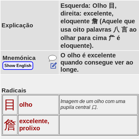
Esquerda: Olho 目,
direita: excelente,
eloquente 詹 (Aquele que
Explicação
usa oito palavras 八 言 ao
olhar para cima 厃 é
eloquente).
O olho é excelente
Mnemónica
quando consegue ver ao
Show English
longe.
Radicais
目
Imagem de um olho com uma
olho
pupila central 口.
excelente,
詹
prolixo