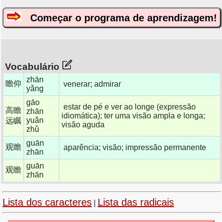
Começar o programa de aprendizagem!
Vocabulário
zhān
瞻仰
venerar; admirar
yǎng
gāo
estar de pé e ver ao longe (expressão
高瞻
zhān
idiomática); ter uma visão ampla e longa;
yuǎn
远瞩
visão aguda
zhǔ
guān
观瞻
aparência; visão; impressão permanente
zhān
guān
观瞻
zhān
Lista dos caracteres
Lista das radicais
|