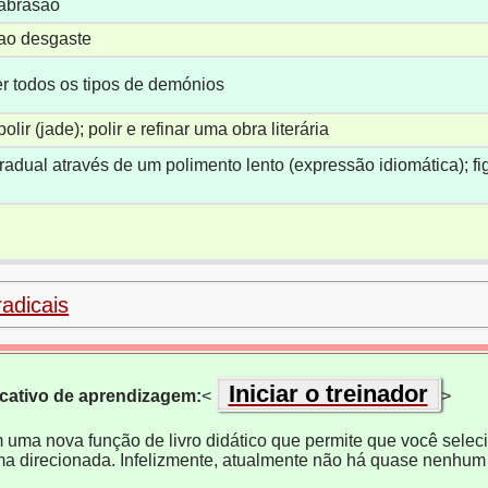
 abrasão
 ao desgaste
r todos os tipos de demónios
polir (jade); polir e refinar uma obra literária
radual através de um polimento lento (expressão idiomática); 
radicais
Iniciar o treinador
icativo de aprendizagem:
<
>
m uma nova função de livro didático que permite que você selecio
ma direcionada. Infelizmente, atualmente não há quase nenhum 