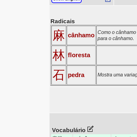
Radicais
麻
Como o cânhamo é 
cânhamo
para o cânhamo.
林
floresta
石
pedra
Mostra uma varia
Vocabulário