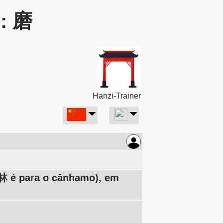
r: 磨
Hanzi-Trainer
 林 é para o cânhamo), em