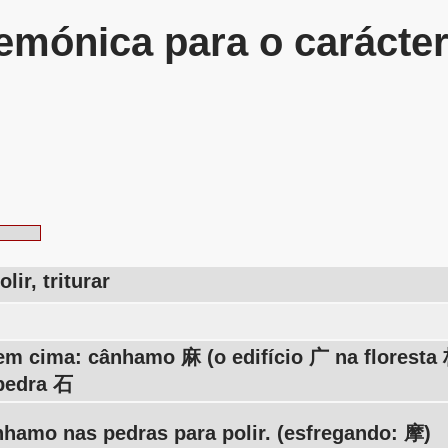
mónica para o carácte
lir, triturar
em cima: cânhamo 麻 (o edifício 广 na floresta
 pedra 石
hamo nas pedras para polir. (esfregando: 摩)