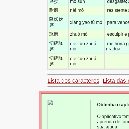
磨损
mó sǔn
desgaste;
耐磨
nài mó
resistente
降妖伏
xiáng yāo fú mó
para vence
磨
琢磨
zhuó mó
esculpir e 
切磋琢
qiē cuō zhuó
melhoria g
mó
gradual
磨
切磋琢
qiē cuō zhuó
mó
磨
Lista dos caracteres
Lista das 
|
Obtenha o apl
O aplicativo te
aprenda de for
sua ajuda.