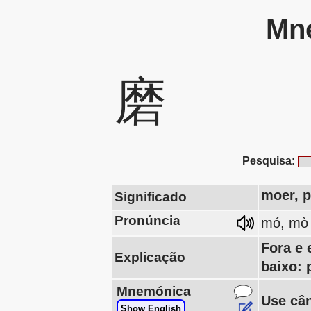
Mne
磨
Pesquisa:
moer, po
Significado
Pronúncia
mó, mò
Fora e 
Explicação
baixo:
Mnemónica
Use cân
Show English