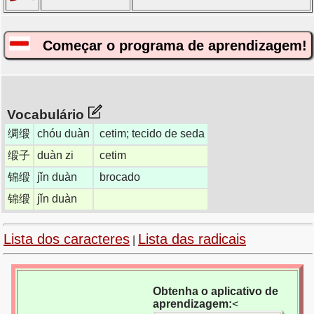
Começar o programa de aprendizagem!
Vocabulário
绸缎
chóu duàn
cetim; tecido de seda
缎子
duàn zi
cetim
锦缎
jǐn duàn
brocado
锦缎
jǐn duàn
Lista dos caracteres
Lista das radicais
|
Obtenha o aplicativo de
aprendizagem:
<