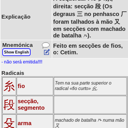
direita: secção 段 (Os
degraus 三 no penhasco 厂
Explicação
foram talhados à mão 又
em secções com machado
de batalha
).
Mnemónica
Feito em secções de fios,
o: Cetim.
Show English
- não será emitida!!!!
Radicais
糸
Tem na sua parte superior o
fio
radical «fio curto» 幺.
secção,
段
segmento
殳
machado de batalha
numa mão
arma
又