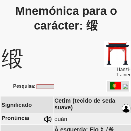
Mnemónica para o
carácter: 缎
缎
Hanzi-
Trainer
Pesquisa:
Cetim (tecido de seda
Significado
suave)
Pronúncia
duàn
À esquerda: Fio 纟/糸,