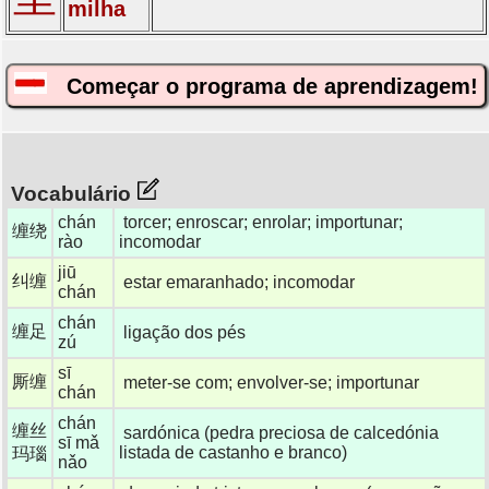
milha
Começar o programa de aprendizagem!
Vocabulário
chán
torcer; enroscar; enrolar; importunar;
缠绕
rào
incomodar
jiū
纠缠
estar emaranhado; incomodar
chán
chán
缠足
ligação dos pés
zú
sī
厮缠
meter-se com; envolver-se; importunar
chán
chán
缠丝
sardónica (pedra preciosa de calcedónia
sī mǎ
listada de castanho e branco)
玛瑙
nǎo