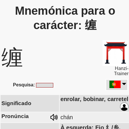
Mnemónica para o
carácter: 缠
缠
Hanzi-
Trainer
Pesquisa:
enrolar, bobinar, carretel
Significado
Pronúncia
chán
À esquerda: Fio 纟/糸,