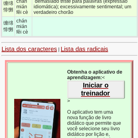
chán
demasiado triste para palavras (expressão
缠绵
mián
idiomática); excessivamente sentimental; um
悱恻
fěi cè
verdadeiro chorão
chán
缠绵
mián
悱恻
fěi cè
Lista dos caracteres
Lista das radicais
|
Obtenha o aplicativo de
aprendizagem:
<
Iniciar o
treinador
>
O aplicativo tem uma
nova função de livro
didático que permite que
você selecione seu livro
didático por lição e,