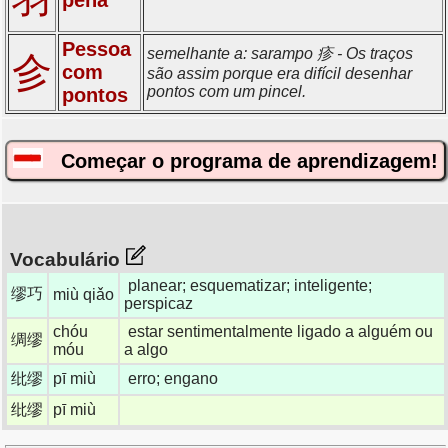
Pessoa
semelhante a: sarampo 疹 - Os traços
㐱
com
são assim porque era difícil desenhar
pontos com um pincel.
pontos
Começar o programa de aprendizagem!
Vocabulário
planear; esquematizar; inteligente;
缪巧
miù qiǎo
perspicaz
chóu
estar sentimentalmente ligado a alguém ou
绸缪
móu
a algo
纰缪
pī miù
erro; engano
纰缪
pī miù