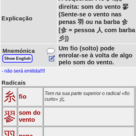
direita: som do vento 翏
(Sente-se o vento nas
Explicação
penas 羽 ou na barba 㐱
[㐱 = pessoa 人 com barba
彡])
Um fio (solto) pode
Mnemónica
enrolar-se à volta de algo
Show English
pelo som do vento.
- não será emitida!!!!
Radicais
糸
Tem na sua parte superior o radical «fio
fio
curto» 幺.
som do
翏
vento
羽
pena