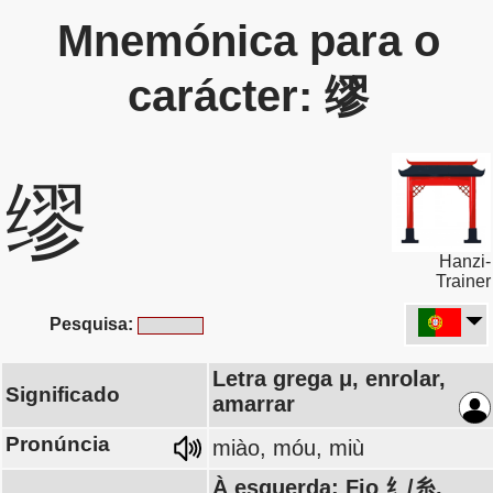
Mnemónica para o
carácter: 缪
缪
Hanzi-
Trainer
Pesquisa:
Letra grega μ, enrolar,
Significado
amarrar
Pronúncia
miào, móu, miù
À esquerda: Fio 纟/糸,