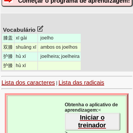
Começar o programa de aprendizagem!
Vocabulário
膝盖
xī gài
joelho
双膝
shuāng xī
ambos os joelhos
护膝
hù xī
joelheira; joelheira
护膝
hù xī
Lista dos caracteres
Lista das radicais
|
Obtenha o aplicativo de
aprendizagem:
<
Iniciar o
treinador
>