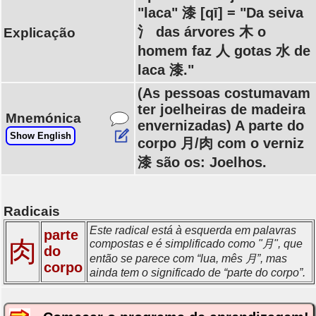
"laca" 漆 [qī] = "Da seiva
氵 das árvores 木 o
Explicação
homem faz 人 gotas 水 de
laca 漆."
(As pessoas costumavam
ter joelheiras de madeira
Mnemónica
envernizadas) A parte do
Show English
corpo 月/肉 com o verniz
漆 são os: Joelhos.
Radicais
Este radical está à esquerda em palavras
parte
肉
compostas e é simplificado como "月", que
do
então se parece com “lua, mês 月”, mas
corpo
ainda tem o significado de “parte do corpo”.