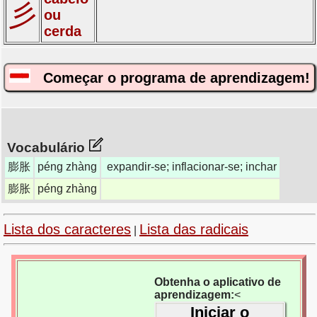
彡
ou
cerda
Começar o programa de aprendizagem!
Vocabulário
膨胀
péng zhàng
expandir-se; inflacionar-se; inchar
膨胀
péng zhàng
Lista dos caracteres
Lista das radicais
|
Obtenha o aplicativo de
aprendizagem:
<
Iniciar o