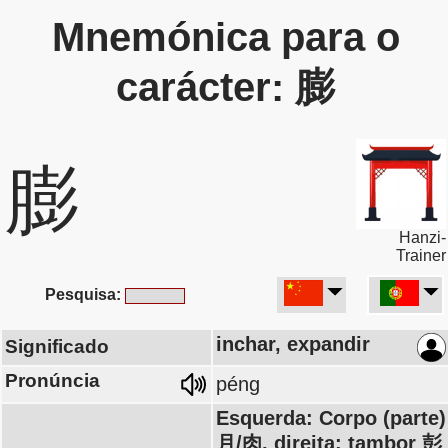
Mnemónica para o
carácter: 膨
膨
Hanzi-
Trainer
Pesquisa:
inchar, expandir
Significado
Pronúncia
péng
Esquerda: Corpo (parte)
月/肉, direita: tambor 彭