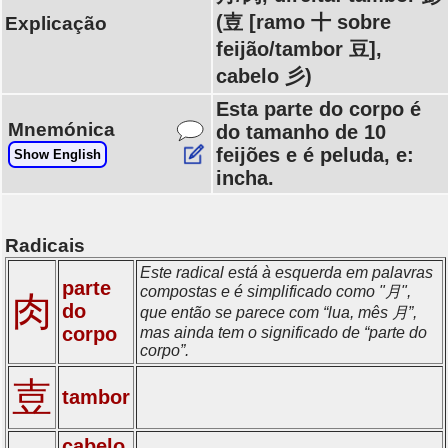
(壴 [ramo 十 sobre
Explicação
feijão/tambor 豆],
cabelo 彡)
Esta parte do corpo é
Mnemónica
do tamanho de 10
feijões e é peluda, e:
Show English
incha.
Radicais
Este radical está à esquerda em palavras
parte
compostas e é simplificado como "月",
肉
do
que então se parece com “lua, mês 月”,
corpo
mas ainda tem o significado de “parte do
corpo”.
壴
tambor
cabelo