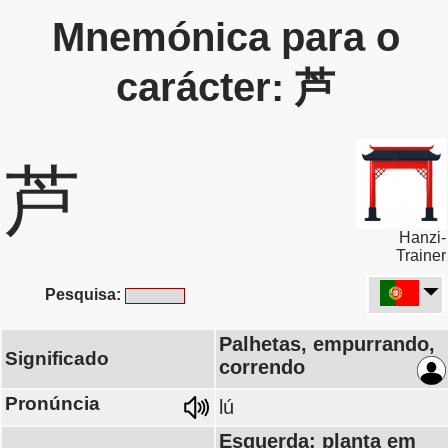
Mnemónica para o
carácter: 芦
芦
Hanzi-
Trainer
Pesquisa:
Palhetas, empurrando,
Significado
correndo
Pronúncia
lú
Esquerda: planta em