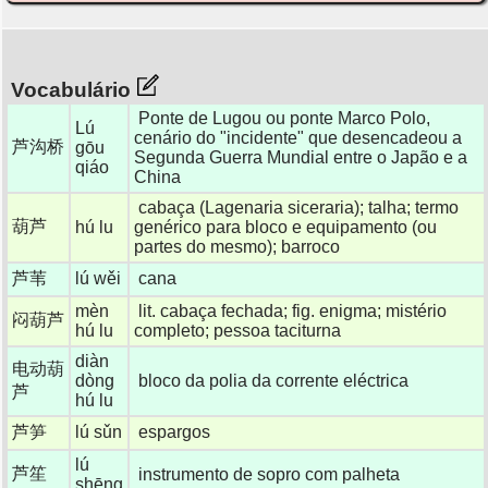
Vocabulário
Ponte de Lugou ou ponte Marco Polo,
Lú
cenário do "incidente" que desencadeou a
芦沟桥
gōu
Segunda Guerra Mundial entre o Japão e a
qiáo
China
cabaça (Lagenaria siceraria); talha; termo
葫芦
hú lu
genérico para bloco e equipamento (ou
partes do mesmo); barroco
芦苇
lú wěi
cana
mèn
lit. cabaça fechada; fig. enigma; mistério
闷葫芦
hú lu
completo; pessoa taciturna
diàn
电动葫
dòng
bloco da polia da corrente eléctrica
芦
hú lu
芦笋
lú sǔn
espargos
lú
芦笙
instrumento de sopro com palheta
shēng