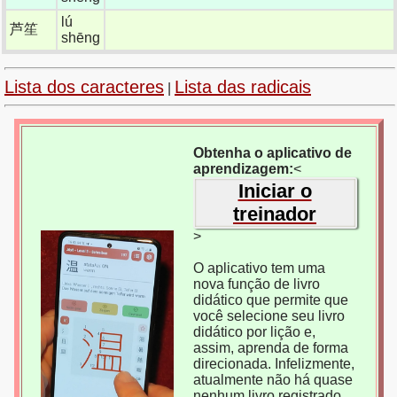
lú
芦笙
shēng
Lista dos caracteres
Lista das radicais
|
Obtenha o aplicativo de
aprendizagem:
<
Iniciar o
treinador
>
O aplicativo tem uma
nova função de livro
didático que permite que
você selecione seu livro
didático por lição e,
assim, aprenda de forma
direcionada. Infelizmente,
atualmente não há quase
nenhum livro registrado,