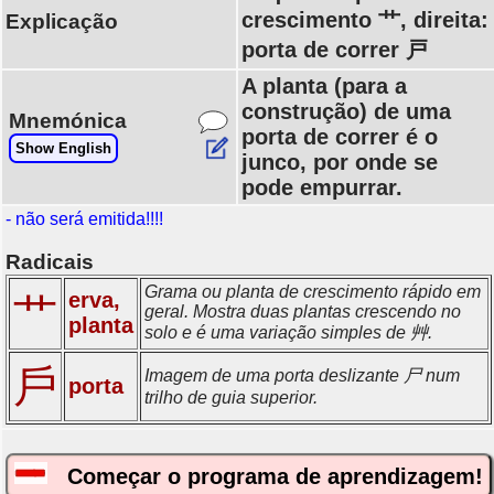
crescimento 艹, direita:
Explicação
porta de correr 戸
A planta (para a
construção) de uma
Mnemónica
porta de correr é o
Show English
junco, por onde se
pode empurrar.
- não será emitida!!!!
Radicais
Grama ou planta de crescimento rápido em
erva,
艹
geral. Mostra duas plantas crescendo no
planta
solo e é uma variação simples de 艸.
戶
Imagem de uma porta deslizante 尸 num
porta
trilho de guia superior.
Começar o programa de aprendizagem!