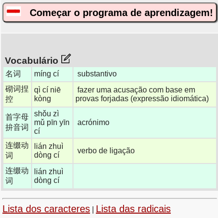
Começar o programa de aprendizagem!
Vocabulário
名词
míng cí
substantivo
砌词捏
qì cí niē
fazer uma acusação com base em
kòng
provas forjadas (expressão idiomática)
控
shǒu zì
首字母
mǔ pīn yīn
acrónimo
拚音词
cí
连缀动
lián zhuì
verbo de ligação
dòng cí
词
连缀动
lián zhuì
dòng cí
词
Lista dos caracteres
Lista das radicais
|