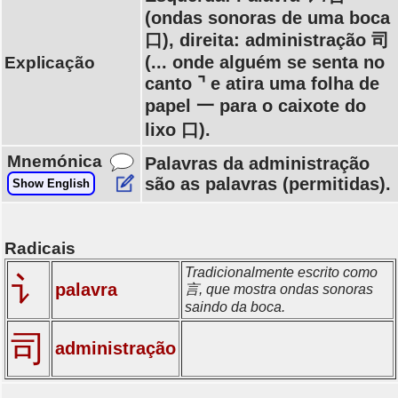
(ondas sonoras de uma boca
口), direita: administração 司
(... onde alguém se senta no
Explicação
canto ⌝ e atira uma folha de
papel 一 para o caixote do
lixo 口).
Mnemónica
Palavras da administração
são as palavras (permitidas).
Show English
Radicais
Tradicionalmente escrito como
讠
palavra
言, que mostra ondas sonoras
saindo da boca.
司
administração