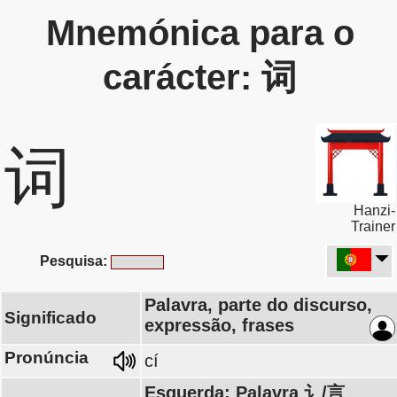
Mnemónica para o
carácter: 词
词
Hanzi-
Trainer
Pesquisa:
Palavra, parte do discurso,
Significado
expressão, frases
Pronúncia
cí
Esquerda: Palavra 讠/言