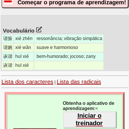
Começar o programa de aprendizagem!
Vocabulário
谐振
xié zhèn
ressonância; vibração simpática
谐婉
xié wǎn
suave e harmonioso
诙谐
huī xié
bem-humorado; jocoso; zany
诙谐
huī xié
Lista dos caracteres
Lista das radicais
|
Obtenha o aplicativo de
aprendizagem:
<
Iniciar o
treinador