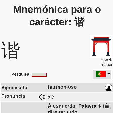
Mnemónica para o
carácter: 谐
谐
Hanzi-
Trainer
Pesquisa:
harmonioso
Significado
Pronúncia
xié
À esquerda: Palavra 讠/言,
direita: tudo,