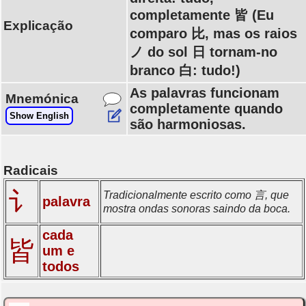
completamente 皆 (Eu
Explicação
comparo 比, mas os raios
ノ do sol 日 tornam-no
branco 白: tudo!)
As palavras funcionam
Mnemónica
completamente quando
Show English
são harmoniosas.
Radicais
讠
Tradicionalmente escrito como 言, que
palavra
mostra ondas sonoras saindo da boca.
cada
皆
um e
todos