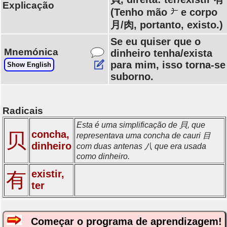
Explicação
(Tenho mão
e corpo
月/肉, portanto, existo.)
Se eu quiser que o
Mnemónica
dinheiro tenha/exista
para mim, isso torna-se
Show English
suborno.
Radicais
Esta é uma simplificação de 貝, que
concha,
贝
representava uma concha de cauri 目
dinheiro
com duas antenas 八 que era usada
como dinheiro.
existir,
有
ter
Começar o programa de aprendizagem!