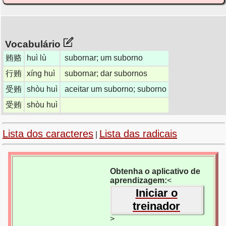
Vocabulário
贿赂
huì lù
subornar; um suborno
行贿
xíng huì
subornar; dar subornos
受贿
shòu huì
aceitar um suborno; suborno
受贿
shòu huì
Lista dos caracteres
Lista das radicais
|
Obtenha o aplicativo de
aprendizagem:
<
Iniciar o
treinador
>