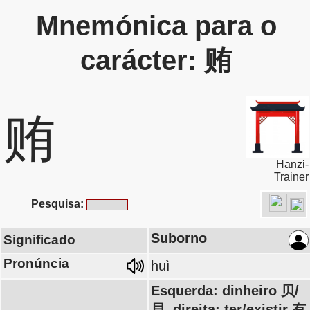
Mnemónica para o
carácter: 贿
贿
Hanzi-
Trainer
Pesquisa:
Suborno
Significado
Pronúncia
huì
Esquerda: dinheiro 贝/
貝, direita: ter/existir 有