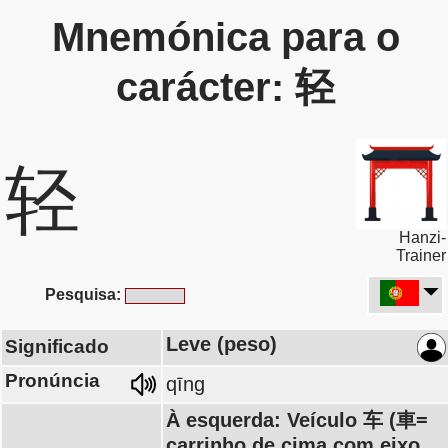
Mnemónica para o
carácter: 轻
轻
Hanzi-
Trainer
Pesquisa:
Leve (peso)
Significado
Pronúncia
qīng
À esquerda: Veículo 车 (車=
carrinho de cima com eixo