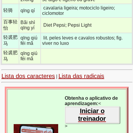
cavalaria ligeira; motociclo ligeiro;
轻骑
qīng qí
ciclomotor
百事轻
Bǎi shì
Diet Pepsi; Pepsi Light
qīng yí
怡
轻裘肥
qīng qiú
lit. peles leves e cavalos robustos; fig.
féi mǎ
viver no luxo
马
轻裘肥
qīng qiú
féi mǎ
马
Lista dos caracteres
Lista das radicais
|
Obtenha o aplicativo de
aprendizagem:
<
Iniciar o
treinador
>