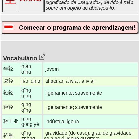
significado de «sagrado», devido à mão
sobre um objeto ao abençoá-lo.
Começar o programa de aprendizagem!
Vocabulário
nián
年轻
jovem
qīng
减轻
jiǎn qīng
aligeirar; aliviar; aliviar
qīng
轻轻
ligeiramente; suavemente
qīng
qīng
轻轻
ligeiramente; suavemente
qīng
qīng
轻工业
indústria ligeira
gōng yè
qīng
gravidade (do caso); grau de gravidade;
轻重
zhòng
se algo é ligeiro ou grave