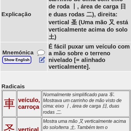
de roda 丨, área de carga 日
Explicação
e duas rodas 二), direita:
vertical 圣 (Uma mão 又 está
verticalmente acima do solo
土)
É fácil puxar um veículo com
Mnemónica
a mão sobre o terreno
nivelado [= alinhado
Show English
verticalmente].
Radicais
Normalmente simplificado para 车.
veículo,
車
Mostrava um carrinho de mão visto de
carroça
cima: eixo 丨, área de carga 日, duas
rodas 二.
Mostra uma mão 又 verticalmente acima
圣
do solo/terra 土. Também tem o
vertical