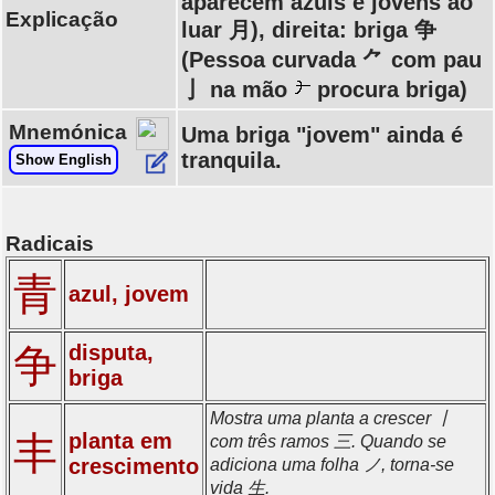
aparecem azuis e jovens ao
Explicação
luar 月), direita: briga 争
(Pessoa curvada ⺈ com pau
亅 na mão
procura briga)
Mnemónica
Uma briga "jovem" ainda é
tranquila.
Show English
Radicais
青
azul, jovem
disputa,
争
briga
Mostra uma planta a crescer 丨
丰
planta em
com três ramos 三. Quando se
crescimento
adiciona uma folha ノ, torna-se
vida 生.