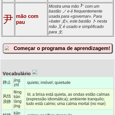
Mostra uma mão
com um
bastão ノ e é frequentemente
mão com
尹
usada para «governar». Para
«bater 攴», este bastão 卜 nesta
pau
mão 又 é usado e simplificado
para 攵.
Começar o programa de aprendizagem!
Vocabulário
jìng
静止
quieto; imóvel; quietude
zhǐ
fēng
lit. a brisa está quieta, as ondas estão calmas
风恬
tián
(expressão idiomática); ambiente tranquilo;
làng
浪静
tudo está calmo; uma calma mortal (no mar)
jìng
tián