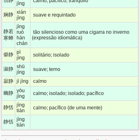
恬静
calmo; pacífico; tranquilo
jìng
xián
娴静
suave e requintado
jìng
jìng
静若
ruò
tão silencioso como uma cigarra no inverno
hán
(expressão idiomática)
寒蝉
chán
pì
僻静
solitário; isolado
jìng
shū
淑静
suave; terno
jìng
寂静
jì jìng
calmo
yōu
幽静
calmo; isolado; isolado; pacífico
jìng
jìng
静恬
calmo; pacífico (de uma mente)
tián
jìng
静恬
tián