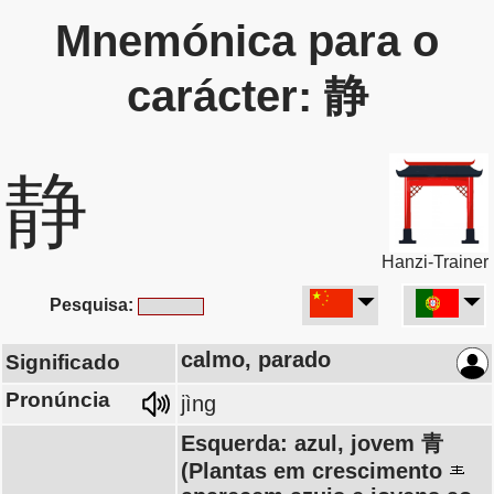
Mnemónica para o
carácter: 静
静
Hanzi-Trainer
Pesquisa:
calmo, parado
Significado
Pronúncia
jìng
Esquerda: azul, jovem 青
(Plantas em crescimento