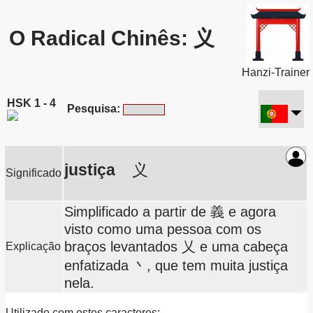
O Radical Chinês: 义
Hanzi-Trainer
HSK 1 - 4
Pesquisa:
justiça
义
Significado
Simplificado a partir de 義 e agora
visto como uma pessoa com os
braços levantados 乂 e uma cabeça
Explicação
enfatizada 丶, que tem muita justiça
nela.
Utilizado com estes caracteres: