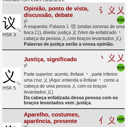
Opinião, ponto de vista,
讠
义
乂
discussão, debate
议
yì
À esquerda: Palavra 讠/言 (ondas sonoras de uma
boca 口), direita: justiça 义 (Vem de enfatizado 丶
HSK 3
cabeça da pessoa 人 com braços levantados 乂).
Palavras de justiça serão a vossa opinião.
丶
义
乂
Justiça, significado
yì
义
Parte superior: acento, ênfase 丶, parte inferior:
uma cruz 乂 (Aqui: entenda a ênfase 丶 como a
cabeça de uma pessoa 人 com os braços
HSK 5
levantados 乂)
Da cabeça enfatizada dessa pessoa com os
braços levantados vem: justiça.
Aparelho, costumes,
亻
义
aparência, presente
yí