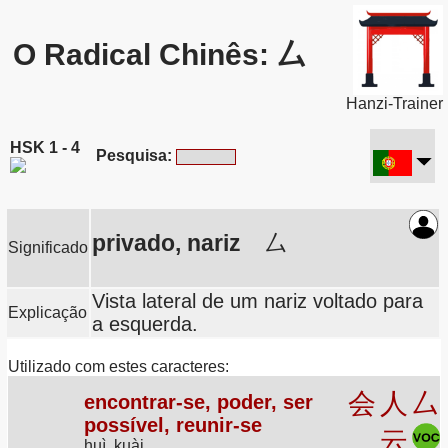
O Radical Chinês: 厶
Hanzi-Trainer
HSK 1 - 4
Pesquisa:
privado, nariz
厶
Significado
Vista lateral de um nariz voltado para
Explicação
a esquerda.
Utilizado com estes caracteres:
会
人
厶
encontrar-se, poder, ser
possível, reunir-se
云
huì, kuài