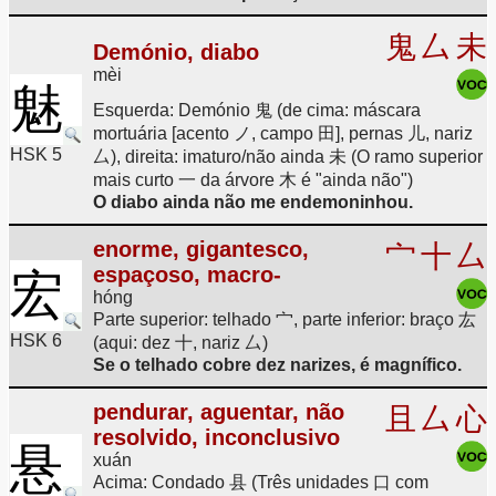
鬼
厶
未
Demónio, diabo
mèi
魅
Esquerda: Demónio 鬼 (de cima: máscara
mortuária [acento ノ, campo 田], pernas 儿, nariz
HSK 5
厶), direita: imaturo/não ainda 未 (O ramo superior
mais curto 一 da árvore 木 é "ainda não")
O diabo ainda não me endemoninhou.
enorme, gigantesco,
宀
十
厶
espaçoso, macro-
宏
hóng
Parte superior: telhado 宀, parte inferior: braço 厷
HSK 6
(aqui: dez 十, nariz 厶)
Se o telhado cobre dez narizes, é magnífico.
pendurar, aguentar, não
且
厶
心
resolvido, inconclusivo
悬
xuán
Acima: Condado 县 (Três unidades 口 com