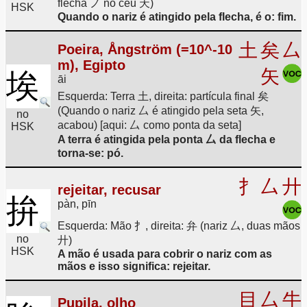
flecha ノ no céu 天)
HSK
Quando o nariz é atingido pela flecha, é o: fim.
土
矣
厶
Poeira, Ångström (=10^-10
m), Egipto
矢
埃
āi
Esquerda: Terra 土, direita: partícula final 矣
(Quando o nariz 厶 é atingido pela seta 矢,
no
acabou) [aqui: 厶 como ponta da seta]
HSK
A terra é atingida pela ponta 厶 da flecha e
torna-se: pó.
扌
厶
廾
rejeitar, recusar
拚
pàn, pīn
Esquerda: Mão 扌, direita: 弁 (nariz 厶, duas mãos
no
廾)
HSK
A mão é usada para cobrir o nariz com as
mãos e isso significa: rejeitar.
目
厶
牛
Pupila, olho