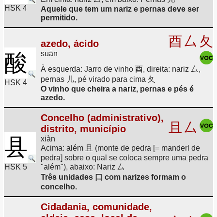
HSK 4
Aquele que tem um nariz e pernas deve ser
permitido.
酉
厶
夂
azedo, ácido
suān
酸
À esquerda: Jarro de vinho 酉, direita: nariz 厶,
pernas 儿, pé virado para cima 夂
HSK 4
O vinho que cheira a nariz, pernas e pés é
azedo.
Concelho (administrativo),
且
厶
distrito, município
县
xiàn
Acima: além 且 (monte de pedra [= manderl de
pedra] sobre o qual se coloca sempre uma pedra
HSK 5
"além"), abaixo: Nariz 厶
Três unidades 口 com narizes formam o
concelho.
Cidadania, comunidade,