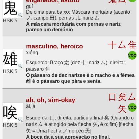
enganador, astuto
鬼
guǐ
De cima para baixo: Máscara mortuária (acento
ノ, campo 田), pernas 儿, nariz 厶
HSK 5
A máscara mortuária com pernas e nariz
parece um demónio.
十
厶
隹
masculino, heroico
xióng
雄
Esquerda: Braço 厷 (dez 十, nariz 厶), direita:
pássaro 隹
HSK 5
O pássaro de dez narizes é o macho e a fêmea
雌 é o pássaro que pára e senta.
口
矣
厶
ah, oh, sim-okay
āi, ài
矢
唉
Esquerda: 口, direita: partícula final 矣 (Quando o
nariz 厶 é atingido pela flecha 矢, é o: fim) [flecha
HSK 5
矢 = Uma flecha ノ no céu 天]
A boca dá a sua aprovação no final.