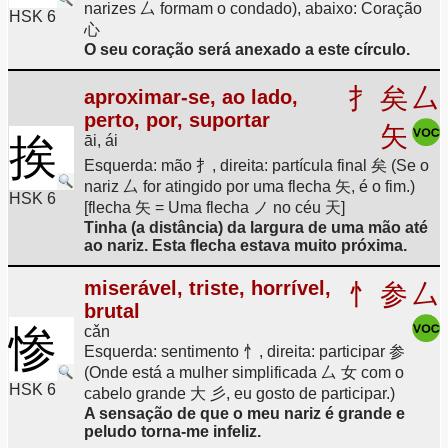
narizes 厶 formam o condado), abaixo: Coração
HSK 6
心
O seu coração será anexado a este círculo.
扌
矣
厶
aproximar-se, ao lado,
perto, por, suportar
矢
挨
āi, ái
Esquerda: mão 扌, direita: partícula final 矣 (Se o
nariz 厶 for atingido por uma flecha 矢, é o fim.)
HSK 6
[flecha 矢 = Uma flecha ノ no céu 天]
Tinha (a distância) da largura de uma mão até
ao nariz. Esta flecha estava muito próxima.
miserável, triste, horrível,
忄
参
厶
brutal
惨
cǎn
Esquerda: sentimento 忄, direita: participar 参
(Onde está a mulher simplificada 厶 女 com o
HSK 6
cabelo grande 大 彡, eu gosto de participar.)
A sensação de que o meu nariz é grande e
peludo torna-me infeliz.