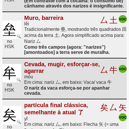
(Em contraste com a cocaína: o consumo de)
cânhamo através dos narizes é insignificante.
Muro, barreira
厶
土
lěi
垒
Tradicionalmente 壘, mostrando três quadrados 田
acima da terra 土. Agora simplificado acima para:
no
Nariz 厶
HSK
Como três campos (agora: "narizes")
[amontoados] a terra serve de muralha.
Cevada, mugir, esforçar-se,
牟
厶
牛
agarrar
móu
Em cima: nariz 厶, em baixo: Vaca/ vaca 牛
no
O nariz da vaca esforça-se por apanhar
HSK
cevada.
partícula final clássica,
矣
厶
矢
矣
semelhante à atual 了
yǐ
Em cima: nariz 厶, em baixo: Flecha 矢 (= uma
no