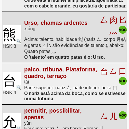
Onde está a mulher simplificada, ajoelhada 厶
com o cabelo grande, eu gostaria de participar.
厶
肉
匕
Urso, chamas ardentes
xióng
灬
熊
Acima: talento, habilidade 能 (nariz 厶, corpo 月/肉
e garras 匕匕 são evidências de talento.), abaixo:
HSK 3
Quatro patas 灬
O 'talento' em quatro patas é o: Urso.
palco, tribuna, Plataforma,
台
厶
口
quadro, terraço
台
tái
Parte superior: nariz 厶, parte inferior: boca 口
HSK 4
O nariz está acima da boca, como se estivesse
numa tribuna.
permitir, possibilitar,
厶
儿
apenas
允
yǔn
Em cima: nariz 厶, em baixo: Pernas 儿