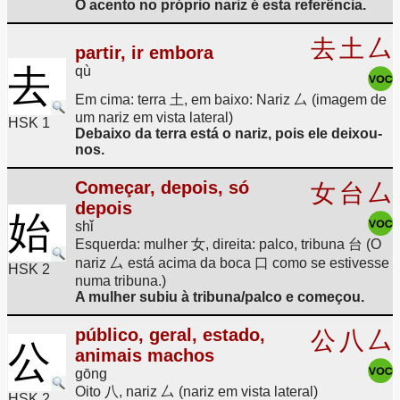
O acento no próprio nariz é esta referência.
去
土
厶
partir, ir embora
去
qù
Em cima: terra 土, em baixo: Nariz 厶 (imagem de
um nariz em vista lateral)
HSK 1
Debaixo da terra está o nariz, pois ele deixou-
nos.
Começar, depois, só
女
台
厶
depois
始
shǐ
Esquerda: mulher 女, direita: palco, tribuna 台 (O
nariz 厶 está acima da boca 口 como se estivesse
HSK 2
numa tribuna.)
A mulher subiu à tribuna/palco e começou.
público, geral, estado,
公
八
厶
公
animais machos
gōng
Oito 八, nariz 厶 (nariz em vista lateral)
HSK 2