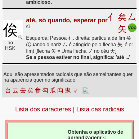
ambicioso.
亻
矣
厶
até, só quando, esperar por
俟
sì
矢
Esquerda: Pessoa 亻, direita: partícula de fim 矣
no
(Quando o nariz 厶 é atingido pela flecha 矢, é o:
HSK
fim) [flecha 矢 = Uma flecha ノ no céu 天]
Se a pessoa estiver no final, significa: 'até ...'
Aqui são apresentados radicais que são semelhantes quer
na aparência quer no significado.
台
云
去
矣
参
勾
瓜
禸
鬼
マ
Lista dos caracteres
|
Lista das radicais
Obtenha o aplicativo de
aprendizagem:
<