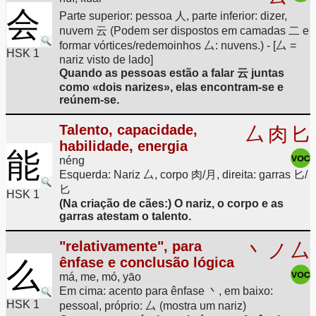
会
Parte superior: pessoa 人, parte inferior: dizer,
nuvem 云 (Podem ser dispostos em camadas 二 e
formar vórtices/redemoinhos 厶: nuvens.) - [厶 =
HSK 1
nariz visto de lado]
Quando as pessoas estão a falar 云 juntas
como «dois narizes», elas encontram-se e
reúnem-se.
Talento, capacidade,
厶
肉
匕
habilidade, energia
能
néng
Esquerda: Nariz 厶, corpo 肉/月, direita: garras 匕/
匕
HSK 1
(Na criação de cães:) O nariz, o corpo e as
garras atestam o talento.
"relativamente", para
丶
ノ
厶
ênfase e conclusão lógica
么
má, me, mó, yāo
Em cima: acento para ênfase 丶, em baixo:
HSK 1
pessoal, próprio: 厶 (mostra um nariz)