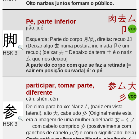
Oito narizes juntos formam o público.
肉
去
厶
Pé, parte inferior
jiǎo, jué
卩
脚
Esquerda: Parte do corpo 月/肉, direita: recuo 却
(Deixar algo 去 numa postura inclinada卩 é um
recuo.) [deixar 去 = Debaixo da terra 土 é o nariz
HSK 3
厶 que nos deixou].
A parte do corpo com que se faz a retirada [=
sair em posição curvada] é: o pé.
参
厶
大
participar, tomar parte,
diferente
彡
cān, shēn, cēn
参
De cima para baixo: Nariz 厶 (nariz em vista
lateral), alto 大, cabeludo 彡 (Originalmente esta
era a imagem de uma mulher ajoelhada 女 = くノ
HSK 3
一 com cabelo comprido 彡 (possivelmente com
ganchos de cabelo 八?) e com o significado: bela)