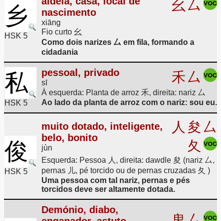
aldeia, casa, local de
幺
厶
乡
nascimento
xiāng
Fio curto 幺
HSK 5
Como dois narizes 厶 em fila, formando a
cidadania
pessoal, privado
私
禾
厶
sī
À esquerda: Planta de arroz 禾, direita: nariz 厶
Ao lado da planta de arroz com o nariz: sou eu.
HSK 5
人
夋
厶
muito dotado, inteligente,
belo, bonito
俊
夂
jùn
Esquerda: Pessoa 人, direita: dawdle 夋 (nariz 厶,
pernas 儿, pé torcido ou de pernas cruzadas 夂 )
HSK 5
Uma pessoa com tal nariz, pernas e pés
torcidos deve ser altamente dotada.
Demónio, diabo,
鬼
厶