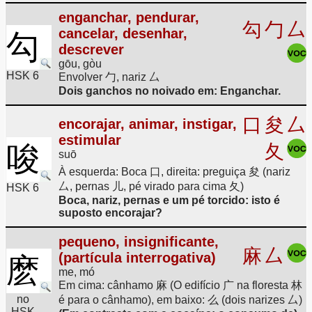
enganchar, pendurar,
勾
勹
厶
cancelar, desenhar,
勾
descrever
gōu, gòu
HSK 6
Envolver 勹, nariz 厶
Dois ganchos no noivado em: Enganchar.
口
夋
厶
encorajar, animar, instigar,
estimular
唆
夂
suō
À esquerda: Boca 口, direita: preguiça 夋 (nariz
厶, pernas 儿, pé virado para cima 夂)
HSK 6
Boca, nariz, pernas e um pé torcido: isto é
suposto encorajar?
pequeno, insignificante,
麻
厶
(partícula interrogativa)
麽
me, mó
Em cima: cânhamo 麻 (O edifício 广 na floresta 林
no
é para o cânhamo), em baixo: 么 (dois narizes 厶)
HSK