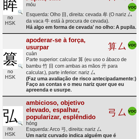
眸
móu
Esquerda: Olho 目, direita: cevada 牟 (O nariz 厶
no
da vaca 牛 está à procura de cevada).
HSK
Há algo em forma de cevada' no olho: A pupila.
apoderar-se à força,
算
厶
usurpar
篡
cuàn
Parte superior: calcular 算 (eu uso o ábaco de
bambu 竹 目 com ambas as mãos 廾 para
no
calcular.), parte inferior: nariz 厶
HSK
(Faz uma avaliação de risco antecipadamente:)
Faço as contas e o meu nariz quer que eu
apreenda e usurpe.
ambicioso, objetivo
elevado, espalhar,
弘
弓
厶
popularizar, esplêndido
hóng
no
Esquerda: Arco 弓, direita: nariz 厶
HSK
Um nariz curvado indica alguém que é