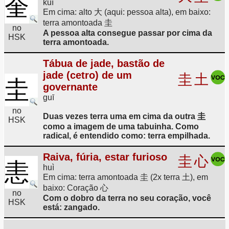
奎
kuí
Em cima: alto 大 (aqui: pessoa alta), em baixo:
terra amontoada 圭
no
A pessoa alta consegue passar por cima da
HSK
terra amontoada.
Tábua de jade, bastão de
jade (cetro) de um
圭
土
圭
governante
guī
no
Duas vezes terra uma em cima da outra 圭
HSK
como a imagem de uma tabuinha. Como
radical, é entendido como: terra empilhada.
Raiva, fúria, estar furioso
圭
心
恚
huì
Em cima: terra amontoada 圭 (2x terra 土), em
baixo: Coração 心
no
Com o dobro da terra no seu coração, você
HSK
está: zangado.