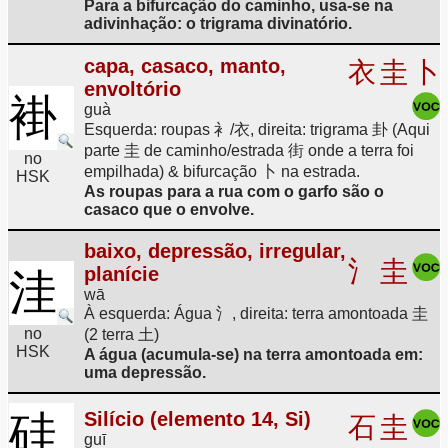
Para a bifurcação do caminho, usa-se na
adivinhação: o trigrama divinatório.
capa, casaco, manto,
衣
圭
卜
envoltório
褂
guà
Esquerda: roupas 衤/衣, direita: trigrama 卦 (Aqui
parte 圭 de caminho/estrada 街 onde a terra foi
no
empilhada) & bifurcação 卜 na estrada.
HSK
As roupas para a rua com o garfo são o
casaco que o envolve.
baixo, depressão, irregular,
氵
圭
planície
洼
wā
À esquerda: Água 氵, direita: terra amontoada 圭
no
(2 terra 土)
HSK
A água (acumula-se) na terra amontoada em:
uma depressão.
硅
Silício (elemento 14, Si)
石
圭
guī