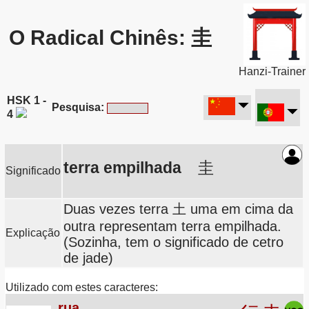
O Radical Chinês: 圭
Hanzi-Trainer
HSK 1 -
Pesquisa:
4
terra empilhada
圭
Significado
Duas vezes terra 土 uma em cima da
outra representam terra empilhada.
Explicação
(Sozinha, tem o significado de cetro
de jade)
Utilizado com estes caracteres:
rua