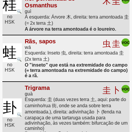
木
圭
桂
Osmanthus
guì
no
À esquerda: Árvore 木, direita: terra amontoada 圭
HSK
(= 2x terra 土)
A árvore na terra amontoada é o loureiro.
Rãs, sapos
虫
圭
蛙
wā
Esquerda: Inseto 虫, direita: terra amontoada 圭
(2x terra 土)
no
O "inseto" que está na extremidade do campo
HSK
(= terra amontoada na extremidade do campo)
é a rã.
Trigrama
圭
卜
guà
Esquerda: 圭 (duas vezes terra 土, aqui: parte do
卦
caminho/rua 街, onde se anda sobre terra
amontoada.), direita: adivinhação 卜 (fenda na
carapaça de uma tartaruga usada para
no
adivinhação, às vezes também: bifurcação de um
HSK
caminho)