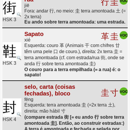
行
圭
街
jiē
Fora: andar 行, no meio: 圭 terra amontoada 土 (=
2x terra)
HSK 3
Eu ando sobre terra amontoada: uma estrada.
Sapato
革
圭
xié
Esquerda: couro 革 (Animais 干 com chifres 廿
鞋
têm uma pele 口 de couro.), direita: 2x terra 圭 =
terra amontoada (cf. com estrada/rua 街, onde se
HSK 3
anda 行 sobre terra amontoada 圭)
O couro para a terra empilhada (= a rua) é: o
sapato!
selo, carta (coisas
圭
寸
fechadas), bloco
fēng
封
Esquerda: terra amontoada 圭 (=2x terra 土),
direita: mão hábil 寸
(compare estrada 街 [= eu ando 行 sobre terra
HSK 4
amontoada 圭]. Então, ao construir estradas:)
A terra é amontoada e fechada e selada por