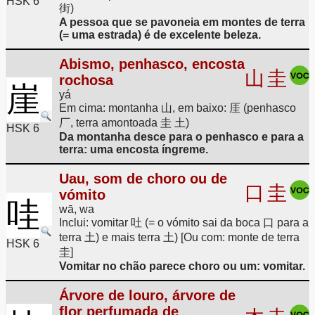
HSK 6
街)
A pessoa que se pavoneia em montes de terra
(= uma estrada) é de excelente beleza.
Abismo, penhasco, encosta
山
圭
rochosa
崖
yá
Em cima: montanha 山, em baixo: 厓 (penhasco
厂, terra amontoada 圭 土)
HSK 6
Da montanha desce para o penhasco e para a
terra: uma encosta íngreme.
Uau, som de choro ou de
口
圭
vómito
哇
wā, wa
Inclui: vomitar 吐 (= o vómito sai da boca 口 para a
terra 土) e mais terra 土) [Ou com: monte de terra
HSK 6
圭]
Vomitar no chão parece choro ou um: vomitar.
Árvore de louro, árvore de
flor perfumada de