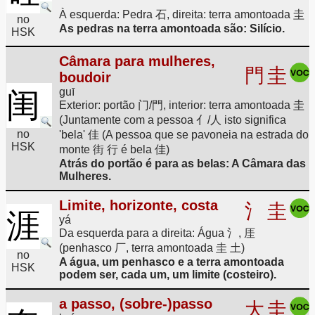
À esquerda: Pedra 石, direita: terra amontoada 圭
no
As pedras na terra amontoada são: Silício.
HSK
Câmara para mulheres,
門
圭
boudoir
guī
闺
Exterior: portão 门/門, interior: terra amontoada 圭
(Juntamente com a pessoa 亻/人 isto significa
no
'bela' 佳 (A pessoa que se pavoneia na estrada do
HSK
monte 街 行 é bela 佳)
Atrás do portão é para as belas: A Câmara das
Mulheres.
Limite, horizonte, costa
氵
圭
涯
yá
Da esquerda para a direita: Água 氵, 厓
(penhasco 厂, terra amontoada 圭 土)
no
A água, um penhasco e a terra amontoada
HSK
podem ser, cada um, um limite (costeiro).
a passo, (sobre-)passo
大
圭