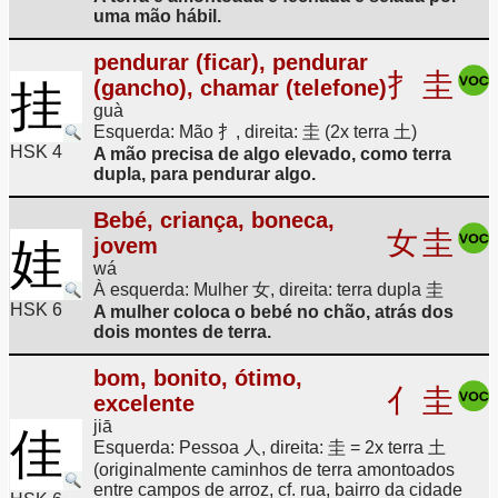
uma mão hábil.
pendurar (ficar), pendurar
扌
圭
(gancho), chamar (telefone)
挂
guà
Esquerda: Mão 扌, direita: 圭 (2x terra 土)
HSK 4
A mão precisa de algo elevado, como terra
dupla, para pendurar algo.
Bebé, criança, boneca,
女
圭
jovem
娃
wá
À esquerda: Mulher 女, direita: terra dupla 圭
HSK 6
A mulher coloca o bebé no chão, atrás dos
dois montes de terra.
bom, bonito, ótimo,
亻
圭
excelente
jiā
佳
Esquerda: Pessoa 人, direita: 圭 = 2x terra 土
(originalmente caminhos de terra amontoados
entre campos de arroz, cf. rua, bairro da cidade