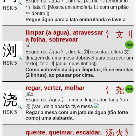
Esquerda: água 氵, direita: pacote 匋 (embrulho
勹, lata 缶 [Mostra um almofariz 凵 com um pilão
HSK 5
午 dentro.])
Pegue água para a lata embrulhada e lave-a.
limpar (a água), atravessar
氵
文
刂
a folha, sobrevoar
浏
liú
Esquerda: água 氵, direita: 刘 (escrita, cultura 文
[Imagem de uma mesa dobrável para escrever um
HSK 5
texto], faca 刂 [aqui: duas linhas])
Como «através da água límpida», lê-se escritas
(2 linhas), ao passar por cima.
regar, verter, molhar
氵
尧
jiāo
浇
Esquerda: Água 氵, direita: Imperador Tang Yao
尧 (Vari. de alabarda 戈 e mesa
HSK 5
Regar a mesa com um jato de água (tão forte
como) uma alabarda.
汤
火
氵
quente, queimar, escaldar,