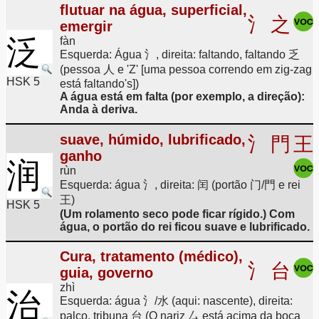
flutuar na água, superficial,
氵
之
emergir
泛
fàn
Esquerda: Água 氵, direita: faltando, faltando 乏
(pessoa 人 e 'Z' [uma pessoa correndo em zig-zag
HSK 5
está faltando's])
A água está em falta (por exemplo, a direção):
Anda à deriva.
suave, húmido, lubrificado,
氵
門
王
ganho
润
rùn
Esquerda: água 氵, direita: 闰 (portão 门/門 e rei
王)
HSK 5
(Um rolamento seco pode ficar rígido.) Com
água, o portão do rei ficou suave e lubrificado.
Cura, tratamento (médico),
氵
台
guia, governo
zhì
治
Esquerda: água 氵/水 (aqui: nascente), direita:
palco, tribuna 台 (O nariz 厶 está acima da boca