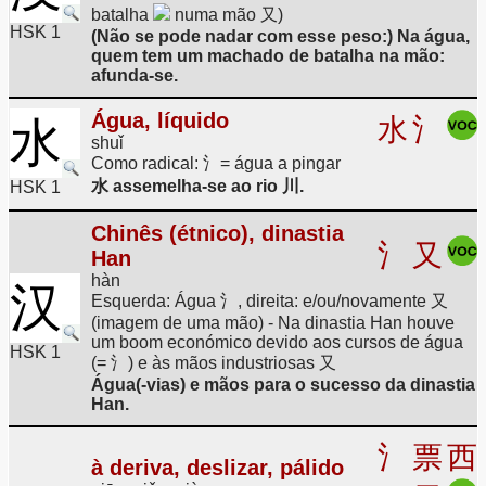
batalha
numa mão 又)
HSK 1
(Não se pode nadar com esse peso:) Na água,
quem tem um machado de batalha na mão:
afunda-se.
Água, líquido
水
氵
水
shuǐ
Como radical: 氵= água a pingar
水 assemelha-se ao rio 川.
HSK 1
Chinês (étnico), dinastia
氵
又
Han
hàn
汉
Esquerda: Água 氵, direita: e/ou/novamente 又
(imagem de uma mão) - Na dinastia Han houve
um boom económico devido aos cursos de água
HSK 1
(= 氵) e às mãos industriosas 又
Água(-vias) e mãos para o sucesso da dinastia
Han.
氵
票
西
à deriva, deslizar, pálido