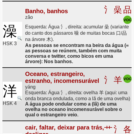
氵
喿
品
Banho, banhos
zǎo
澡
Esquerda: Água 氵, direita: acumular 喿 (variante
do canto dos pássaros 噪 de muitas bocas 口/品
na árvore 木).
HSK 3
As pessoas se encontram na beira da água (=
as pessoas se reúnem, também com muita
conversa e twitter, como bicos em uma
árvore): Nos banhos.
Oceano, estrangeiro,
氵
羊
estranho, incomensurável
洋
yáng
Esquerda: Água 氵, direita: ovelha 羊 (aqui: uma
onda branca ondulada, como a lã de uma ovelha)
HSK 4
A água pode ondular como a (lã) de uma
ovelha no oceano incomensurável sobre o
qual o estrangeiro veio.
cair, faltar, deixar para trás,
艹
氵
各