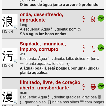
O buraco de água junto à árvore é profundo.
onda, desenfreado,
浪
氵
良
imprudente
làng
À esquerda: Água 氵, direita: bom 良
HSK 4
Só a água faz boas ondas.
Sujidade, imundície,
氵
丂
impuro, corrupto
污
wū
Esquerda: Água 氵, direita: falta, défice 亏 (uma
一, planta aquática torcida 丂)
HSK 4
A água (boa) já está poluída por uma (única)
planta aquática.
ilimitado, livre, de coração
氵
曼
aberto, transbordante
漫
màn
Esquerda: Água 氵, direita: graciosa, graciosa 曼
(... quando o sol 日 brilha nos olhos 罒 com longas