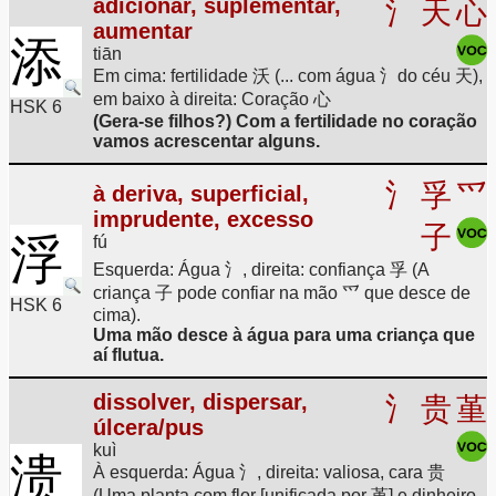
adicionar, suplementar,
氵
天
心
aumentar
添
tiān
Em cima: fertilidade 沃 (... com água 氵do céu 天),
em baixo à direita: Coração 心
HSK 6
(Gera-se filhos?) Com a fertilidade no coração
vamos acrescentar alguns.
氵
孚
爫
à deriva, superficial,
imprudente, excesso
子
浮
fú
Esquerda: Água 氵, direita: confiança 孚 (A
criança 子 pode confiar na mão 爫 que desce de
HSK 6
cima).
Uma mão desce à água para uma criança que
aí flutua.
dissolver, dispersar,
氵
贵
堇
úlcera/pus
kuì
溃
À esquerda: Água 氵, direita: valiosa, cara 贵
(Uma planta com flor [unificada por 堇] e dinheiro