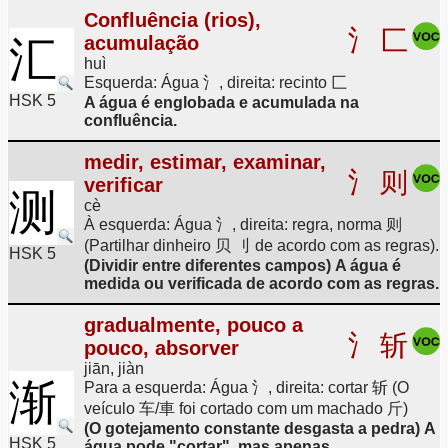
Confluência (rios),
氵
匚
acumulação
汇
huì
Esquerda: Água 氵, direita: recinto 匚
HSK 5
A água é englobada e acumulada na
confluência.
medir, estimar, examinar,
氵
则
verificar
测
cè
À esquerda: Água 氵, direita: regra, norma 则
(Partilhar dinheiro 贝 刂 de acordo com as regras).
HSK 5
(Dividir entre diferentes campos) A água é
medida ou verificada de acordo com as regras.
gradualmente, pouco a
氵
斩
pouco, absorver
jiān, jiàn
渐
Para a esquerda: Água 氵, direita: cortar 斩 (O
veículo 车/車 foi cortado com um machado 斤)
(O gotejamento constante desgasta a pedra) A
HSK 5
água pode "cortar", mas apenas