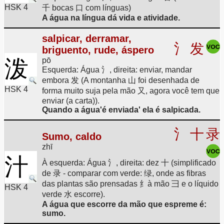
HSK 4
千 bocas 口 com línguas)
A água na língua dá vida e atividade.
salpicar, derramar,
氵
发
briguento, rude, áspero
泼
pō
Esquerda: Água 氵, direita: enviar, mandar
embora 发 (A montanha 山 foi desenhada de
HSK 4
forma muito suja pela mão 又, agora você tem que
enviar (a carta)).
Quando a água'é enviada' ela é salpicada.
氵
十
录
Sumo, caldo
zhī
汁
À esquerda: Água 氵, direita: dez 十 (simplificado
de 录 - comparar com verde: 绿, onde as fibras
das plantas são prensadas 纟à mão 彐 e o líquido
HSK 4
verde 水 escorre).
A água que escorre da mão que espreme é:
sumo.