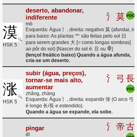
deserto, abandonar,
氵
莫
indiferente
mò
漠
Esquerda: Água 氵, direita: negativo 莫 (afundar, ir
para baixo: As plantas 艹 são feitas pelo sol 日
para serem grandes 大 [= como longas sombras]
HSK 5
ao pôr do sol) [Nascer do sol é: 旦 ou
]
(lençol freático baixo) Quando a água afunda,
cria-se um deserto.
subir (água, preços),
氵
弓
長
tornar-se mais alto,
涨
aumentar
zhǎng, zhàng
Esquerda: Água 氵, direita: expandir 张 (O arco 弓
HSK 5
é longo 长/長 e estendido).
Quando a água se expande, ela sobe.
氵
帝
古
pingar
dī