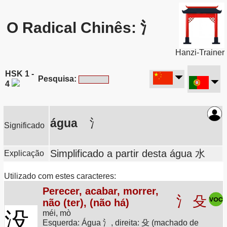
O Radical Chinês: 氵
Hanzi-Trainer
HSK 1 -
Pesquisa:
4
água
氵
Significado
Simplificado a partir desta água 水
Explicação
Utilizado com estes caracteres:
Perecer, acabar, morrer,
氵
殳
não (ter), (não há)
没
méi, mò
Esquerda: Água 氵, direita: 殳 (machado de