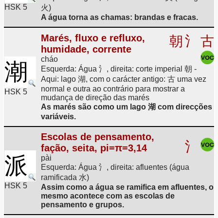
HSK 5
火)
A água torna as chamas: brandas e fracas.
Marés, fluxo e refluxo,
朝
氵
古
humidade, corrente
cháo
潮
Esquerda: Água 氵, direita: corte imperial 朝 -
Aqui: lago 湖, com o carácter antigo: 古 uma vez
normal e outra ao contrário para mostrar a
HSK 5
mudança de direção das marés
As marés são como um lago 湖 com direcções
variáveis.
Escolas de pensamento,
氵
fação, seita, pi=π=3,14
派
pài
Esquerda: Água 氵, direita: afluentes (água
ramificada 水)
HSK 5
Assim como a água se ramifica em afluentes, o
mesmo acontece com as escolas de
pensamento e grupos.