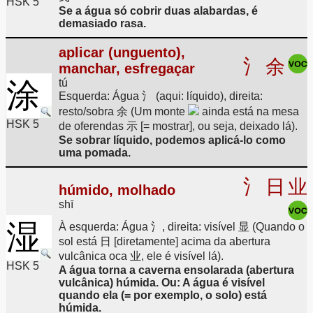
HSK 5
Se a água só cobrir duas alabardas, é
demasiado rasa.
aplicar (unguento),
氵
余
manchar, esfregaçar
涂
tú
Esquerda: Água 氵 (aqui: líquido), direita:
resto/sobra 余 (Um monte
ainda está na mesa
HSK 5
de oferendas 示 [= mostrar], ou seja, deixado lá).
Se sobrar líquido, podemos aplicá-lo como
uma pomada.
氵
日
业
húmido, molhado
shī
湿
À esquerda: Água 氵, direita: visível 显 (Quando o
sol está 日 [diretamente] acima da abertura
vulcânica oca 业, ele é visível lá).
HSK 5
A água torna a caverna ensolarada (abertura
vulcânica) húmida. Ou: A água é visível
quando ela (= por exemplo, o solo) está
húmida.