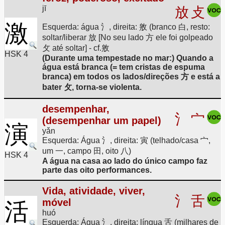
jī
放
攴
激
Esquerda: água 氵, direita: 敫 (branco 白, resto:
soltar/liberar 放 [No seu lado 方 ele foi golpeado
攵 até soltar] - cf.敫
HSK 4
(Durante uma tempestade no mar:) Quando a
água está branca (= tem cristas de espuma
branca) em todos os lados/direções 方 e está a
bater 攵, torna-se violenta.
desempenhar,
氵
宀
(desempenhar um papel)
演
yǎn
Esquerda: Água 氵, direita: 寅 (telhado/casa 宀,
um 一, campo 田, oito 八)
HSK 4
A água na casa ao lado do único campo faz
parte das oito performances.
Vida, atividade, viver,
氵
舌
móvel
活
huó
Esquerda: Água 氵, direita: língua 舌 (milhares de