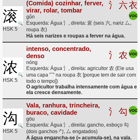
(Comida) cozinhar, ferver,
氵
六
衣
virar, rolar, tombar
滚
gǔn
Esquerda: Água 氵, direita: 衮 (seis 六, nariz 厶,
HSK 5
roupa 衣)
Há seis narizes e roupas a ferver na água.
intenso, concentrado,
氵
农
denso
浓
nóng
Esquerda: Água 氵, direita: agricultor 农 (Ele usa
uma capa 冖 na roupa 衣 [porque tem de sair com
HSK 5
todo o tempo])
O agricultor trabalha intensamente com água e
ela cresce densamente.
Vala, ranhura, trincheira,
氵
勾
buraco, cavidade
沟
gōu
Esquerda: Água 氵, direita: gancho, esboço 勾
HSK 5
(dois ganchos 勹, 厶 engatados)
A água engancha-se (= acumula-se), na vala.