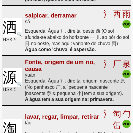
氵
西
雨
salpicar, derramar
sǎ
洒
Esquerda: Água 氵, direita: oeste 西 (O sol
afunda-se abaixo do horizonte 一 儿 ao pôr do sol
HSK 5
日 no oeste, mas aqui: variante de chuva 雨)
Água como 'chuva' é aspersão.
Fonte, origem de um rio,
氵
厂
泉
causa
源
yuán
Esquerda: Água 氵, direita: origem, nascente 原
(No penhasco 厂, a "pequena nascente"
HSK 5
[nascente 泉 & pequena 小] tem a sua origem).
A água tem a sua origem na: primavera.
氵
匋
勹
lavar, regar, limpar, retirar
táo
缶
淘