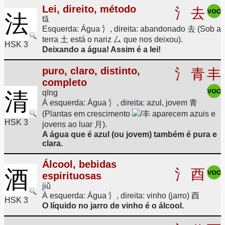
Lei, direito, método
氵
去
法
fǎ
Esquerda: Água 氵, direita: abandonado 去 (Sob a
terra 土 está o nariz 厶 que nos deixou).
HSK 3
Deixando a água! Assim é a lei!
puro, claro, distinto,
氵
青
丰
completo
清
qīng
À esquerda: Água 氵, direita: azul, jovem 青
(Plantas em crescimento
/丰 aparecem azuis e
HSK 3
jovens ao luar 月).
A água que é azul (ou jovem) também é pura e
clara.
Álcool, bebidas
酒
氵
酉
espirituosas
jiǔ
À esquerda: Água 氵, direita: vinho (jarro) 酉
HSK 3
O líquido no jarro de vinho é o álcool.