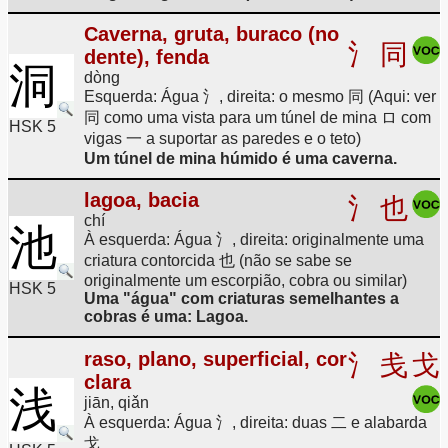
Caverna, gruta, buraco (no
氵
同
dente), fenda
洞
dòng
Esquerda: Água 氵, direita: o mesmo 同 (Aqui: ver
同 como uma vista para um túnel de mina ロ com
HSK 5
vigas 一 a suportar as paredes e o teto)
Um túnel de mina húmido é uma caverna.
lagoa, bacia
氵
也
chí
池
À esquerda: Água 氵, direita: originalmente uma
criatura contorcida 也 (não se sabe se
originalmente um escorpião, cobra ou similar)
HSK 5
Uma "água" com criaturas semelhantes a
cobras é uma: Lagoa.
raso, plano, superficial, cor
氵
戋
戈
clara
浅
jiān, qiǎn
À esquerda: Água 氵, direita: duas 二 e alabarda
戈