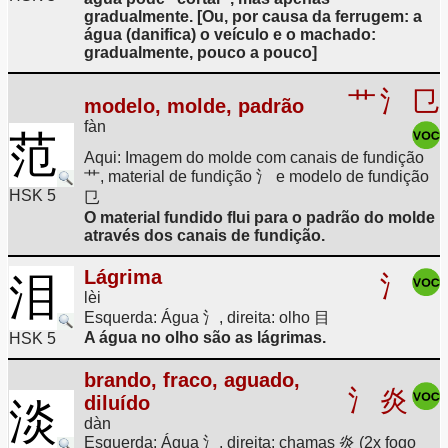
gradualmente. [Ou, por causa da ferrugem: a
água (danifica) o veículo e o machado:
gradualmente, pouco a pouco]
艹
氵
㔾
modelo, molde, padrão
fàn
范
Aqui: Imagem do molde com canais de fundição
艹, material de fundição 氵 e modelo de fundição
HSK 5
㔾
O material fundido flui para o padrão do molde
através dos canais de fundição.
Lágrima
泪
氵
lèi
Esquerda: Água 氵, direita: olho 目
A água no olho são as lágrimas.
HSK 5
brando, fraco, aguado,
氵
炎
diluído
淡
dàn
Esquerda: Água 氵, direita: chamas 炎 (2x fogo