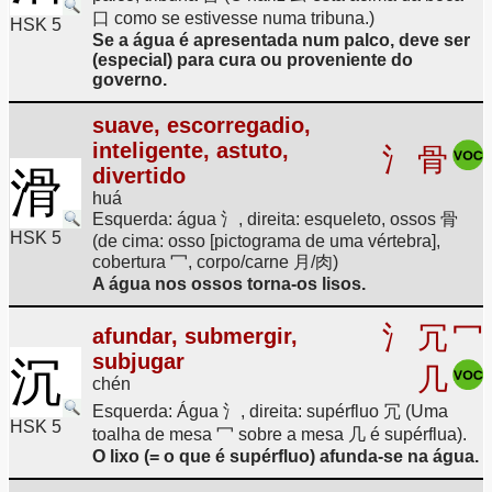
口 como se estivesse numa tribuna.)
HSK 5
Se a água é apresentada num palco, deve ser
(especial) para cura ou proveniente do
governo.
suave, escorregadio,
inteligente, astuto,
氵
骨
滑
divertido
huá
Esquerda: água 氵, direita: esqueleto, ossos 骨
HSK 5
(de cima: osso [pictograma de uma vértebra],
cobertura 冖, corpo/carne 月/肉)
A água nos ossos torna-os lisos.
氵
冗
冖
afundar, submergir,
subjugar
沉
几
chén
Esquerda: Água 氵, direita: supérfluo 冗 (Uma
HSK 5
toalha de mesa 冖 sobre a mesa 几 é supérflua).
O lixo (= o que é supérfluo) afunda-se na água.