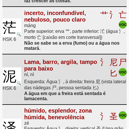
faz crescer as coisas.
incerto, inconfundível,
艹
氵
亡
nebuloso, pouco claro
茫
máng
Parte superior: erva 艹, parte inferior: 汒 (água 氵,
morto 亡 [caixão em corte transversal])
HSK 6
Não se sabe se a erva (fumo) ou a água nos
matará.
氵
尼
尸
Lama, barro, argila, tampo
para baixo
泥
匕
ní, nì
Esquerda: Água 氵, à direita: freira 尼 (vista lateral
das nádegas 尸, pessoa sentada 匕)
HSK 6
A água em que a freira está sentada é
lamacenta.
húmido, esplendor, zona
氵
圣
húmida, benevolência
泽
zé
Esquerda: Água 氵, direita: vertical 圣 (Uma mão