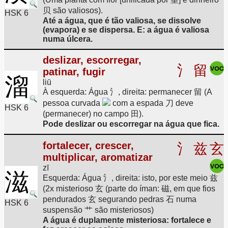
贝 são valiosos).
HSK 6
Até a água, que é tão valiosa, se dissolve
(evapora) e se dispersa. E: a água é valiosa
numa úlcera.
deslizar, escorregar,
氵
留
patinar, fugir
溜
liū
À esquerda: Água 氵, direita: permanecer 留 (A
pessoa curvada
com a espada 刀 deve
HSK 6
(permanecer) no campo 田).
Pode deslizar ou escorregar na água que fica.
fortalecer, crescer,
氵
兹
玄
multiplicar, aromatizar
zī
滋
Esquerda: Água 氵, direita: isto, por este meio 兹
(2x misterioso 玄 (parte do íman: 磁, em que fios
pendurados 玄 segurando pedras 石 numa
HSK 6
suspensão 艹 são misteriosos)
A água é duplamente misteriosa: fortalece e