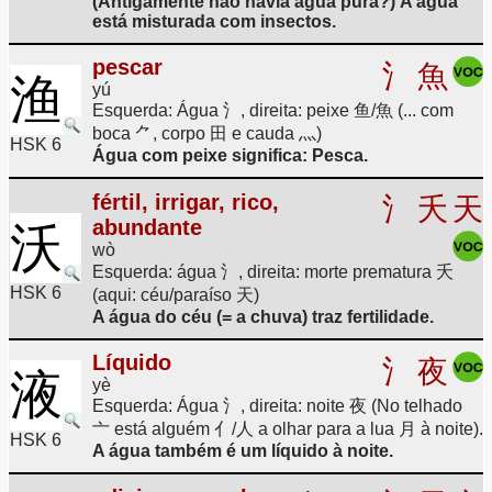
(Antigamente não havia água pura?) A água
está misturada com insectos.
pescar
氵
魚
渔
yú
Esquerda: Água 氵, direita: peixe 鱼/魚 (... com
boca ⺈, corpo 田 e cauda 灬)
HSK 6
Água com peixe significa: Pesca.
fértil, irrigar, rico,
氵
夭
天
abundante
沃
wò
Esquerda: água 氵, direita: morte prematura 夭
HSK 6
(aqui: céu/paraíso 天)
A água do céu (= a chuva) traz fertilidade.
Líquido
氵
夜
液
yè
Esquerda: Água 氵, direita: noite 夜 (No telhado
亠 está alguém 亻/人 a olhar para a lua 月 à noite).
HSK 6
A água também é um líquido à noite.