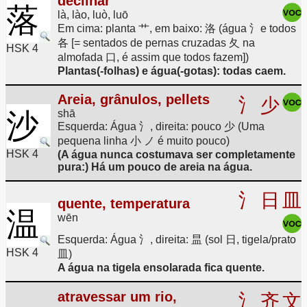
declinar
落
là, lào, luò, luō
Em cima: planta 艹, em baixo: 洛 (água 氵e todos
各 [= sentados de pernas cruzadas 夂 na
HSK 4
almofada 口, é assim que todos fazem])
Plantas(-folhas) e água(-gotas): todas caem.
Areia, grânulos, pellets
氵
少
沙
shā
Esquerda: Água 氵, direita: pouco 少 (Uma
pequena linha 小 ノ é muito pouco)
HSK 4
(A água nunca costumava ser completamente
pura:) Há um pouco de areia na água.
氵
日
皿
quente, temperatura
温
wēn
Esquerda: Água 氵, direita: 昷 (sol 日, tigela/prato
HSK 4
皿)
A água na tigela ensolarada fica quente.
atravessar um rio,
氵
齐
文