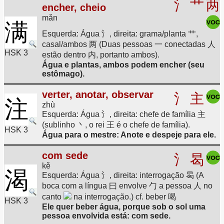
氵
艹
两
encher, cheio
mǎn
满
Esquerda: Água 氵, direita: grama/planta 艹,
casal/ambos 两 (Duas pessoas 一 conectadas 人
HSK 3
estão dentro 内, portanto ambos).
Água e plantas, ambos podem encher (seu
estômago).
verter, anotar, observar
氵
主
注
zhù
Esquerda: Água 氵, direita: chefe de família 主
(sublinho 丶, o rei 王 é o chefe de família).
HSK 3
Água para o mestre: Anote e despeje para ele.
com sede
氵
曷
kě
渴
Esquerda: Água 氵, direita: interrogação 曷 (A
boca com a língua 曰 envolve 勹 a pessoa 人 no
canto
na interrogação.) cf. beber 喝
HSK 3
Ele quer beber água, porque sob o sol uma
pessoa envolvida está: com sede.