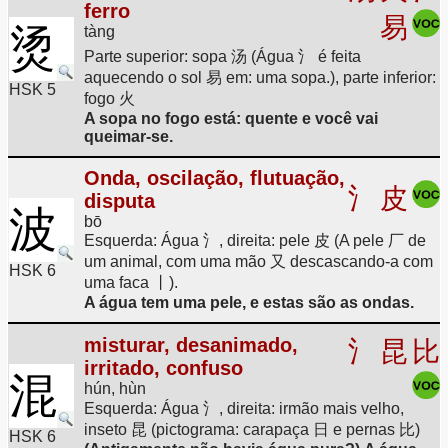
ferro
易
烫
tàng
Parte superior: sopa 汤 (Água 氵 é feita
aquecendo o sol 易 em: uma sopa.), parte inferior:
HSK 5
fogo 火
A sopa no fogo está: quente e você vai
queimar-se.
Onda, oscilação, flutuação,
氵
皮
disputa
波
bō
Esquerda: Água 氵, direita: pele 皮 (A pele 厂 de
um animal, com uma mão 又 descascando-a com
HSK 6
uma faca 丨).
A água tem uma pele, e estas são as ondas.
misturar, desanimado,
氵
昆
比
irritado, confuso
混
hún, hùn
Esquerda: Água 氵, direita: irmão mais velho,
inseto 昆 (pictograma: carapaça 日 e pernas 比)
HSK 6