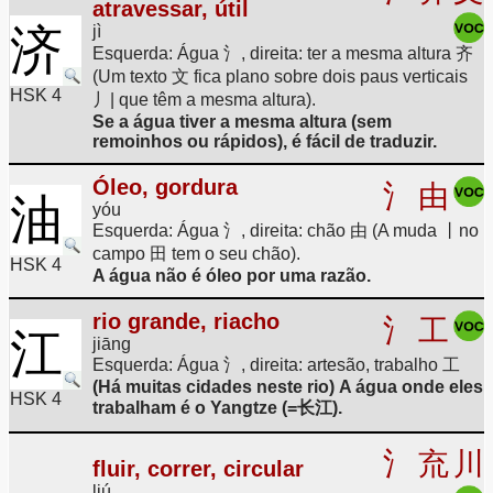
atravessar, útil
济
jì
Esquerda: Água 氵, direita: ter a mesma altura 齐
(Um texto 文 fica plano sobre dois paus verticais
HSK 4
丿| que têm a mesma altura).
Se a água tiver a mesma altura (sem
remoinhos ou rápidos), é fácil de traduzir.
Óleo, gordura
氵
由
油
yóu
Esquerda: Água 氵, direita: chão 由 (A muda 丨no
campo 田 tem o seu chão).
HSK 4
A água não é óleo por uma razão.
rio grande, riacho
氵
工
江
jiāng
Esquerda: Água 氵, direita: artesão, trabalho 工
(Há muitas cidades neste rio) A água onde eles
HSK 4
trabalham é o Yangtze (=长江).
氵
㐬
川
fluir, correr, circular
liú