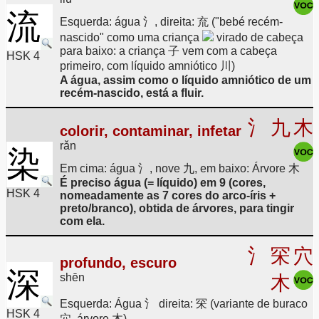
流
Esquerda: água 氵, direita: 㐬 ("bebé recém-
nascido" como uma criança
virado de cabeça
para baixo: a criança 子 vem com a cabeça
HSK 4
primeiro, com líquido amniótico 川)
A água, assim como o líquido amniótico de um
recém-nascido, está a fluir.
氵
九
木
colorir, contaminar, infetar
rǎn
染
Em cima: água 氵, nove 九, em baixo: Árvore 木
É preciso água (= líquido) em 9 (cores,
HSK 4
nomeadamente as 7 cores do arco-íris +
preto/branco), obtida de árvores, para tingir
com ela.
氵
罙
穴
profundo, escuro
深
shēn
木
Esquerda: Água 氵 direita: 罙 (variante de buraco
HSK 4
穴, árvore 木)