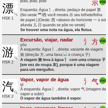
piāo, piǎo, piào
示
漂
Esquerda: Água 氵, direita: pedaço de papel 票
(No oeste 覀/西 você mostra 示 seu bilhete/folha
HSK 1
de papel.) [Oeste: 西 =abaixo do horizonte 一 o sol
afunda 儿 日 quando se põe no oeste]
Se houver uma nota na água, ela flutua.
Excursão, viajar, nadar
氵
方
yóu
游
À esquerda: Água 氵, direita: variante de viagem
旅 (direção 方, uma faixa
e criança 子)
A viagem 旅 leva à água 氵 com uma criança 子
HSK 2
[em vez de roupa 衣], porque é uma viagem
para um mergulho.
Vapor, vapor de água
氵
气
汽
qì
À esquerda: Água 氵, direita: vapor 气 (imagem de
vapor a subir)
HSK 2
O vapor de água também é vapor.