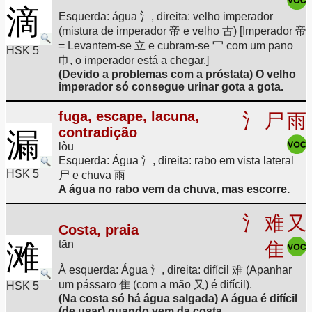
滴
Esquerda: água 氵, direita: velho imperador
(mistura de imperador 帝 e velho 古) [Imperador 帝
= Levantem-se 立 e cubram-se 冖 com um pano
HSK 5
巾, o imperador está a chegar.]
(Devido a problemas com a próstata) O velho
imperador só consegue urinar gota a gota.
fuga, escape, lacuna,
氵
尸
雨
contradição
漏
lòu
Esquerda: Água 氵, direita: rabo em vista lateral
HSK 5
尸 e chuva 雨
A água no rabo vem da chuva, mas escorre.
氵
难
又
Costa, praia
tān
滩
隹
À esquerda: Água 氵, direita: difícil 难 (Apanhar
um pássaro 隹 (com a mão 又) é difícil).
HSK 5
(Na costa só há água salgada) A água é difícil
(de usar) quando vem da costa.