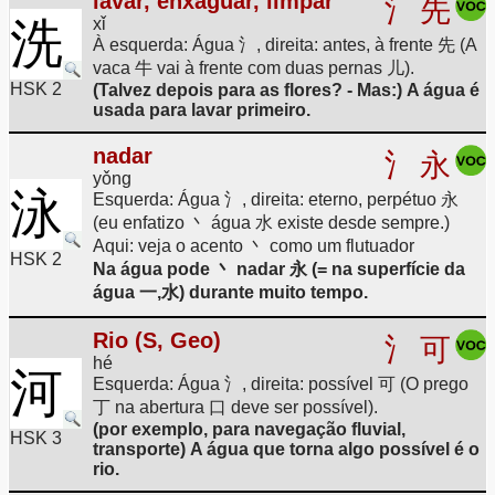
lavar, enxaguar, limpar
氵
先
洗
xǐ
À esquerda: Água 氵, direita: antes, à frente 先 (A
vaca 牛 vai à frente com duas pernas 儿).
HSK 2
(Talvez depois para as flores? - Mas:) A água é
usada para lavar primeiro.
nadar
氵
永
yǒng
泳
Esquerda: Água 氵, direita: eterno, perpétuo 永
(eu enfatizo 丶 água 水 existe desde sempre.)
Aqui: veja o acento 丶 como um flutuador
HSK 2
Na água pode 丶 nadar 永 (= na superfície da
água 一,水) durante muito tempo.
Rio (S, Geo)
氵
可
hé
河
Esquerda: Água 氵, direita: possível 可 (O prego
丁 na abertura 口 deve ser possível).
(por exemplo, para navegação fluvial,
HSK 3
transporte) A água que torna algo possível é o
rio.