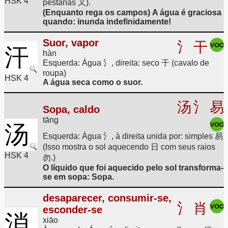
HSK 4
pestanas 又).
(Enquanto rega os campos) A água é graciosa
quando: inunda indefinidamente!
Suor, vapor
氵
干
汗
hàn
Esquerda: Água 氵, direita: seco 干 (cavalo de
roupa)
HSK 4
A água seca como o suor.
汤
氵
易
Sopa, caldo
tāng
汤
Esquerda: Água 氵, à direita unida por: simples 易
(Isso mostra o sol aquecendo 日 com seus raios
HSK 4
勿.)
O líquido que foi aquecido pelo sol transforma-
se em sopa: Sopa.
desaparecer, consumir-se,
氵
肖
esconder-se
消
xiāo