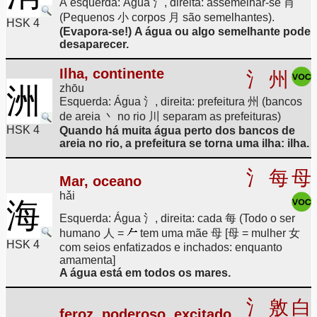
À esquerda: Água 氵, direita: assemelhar-se 肖
(Pequenos 小 corpos 月 são semelhantes).
HSK 4
(Evapora-se!) A água ou algo semelhante pode
desaparecer.
Ilha, continente
氵
州
洲
zhōu
Esquerda: Água 氵, direita: prefeitura 州 (bancos
de areia 丶 no rio 川 separam as prefeituras)
HSK 4
Quando há muita água perto dos bancos de
areia no rio, a prefeitura se torna uma ilha: ilha.
氵
每
母
Mar, oceano
hǎi
海
Esquerda: Água 氵, direita: cada 每 (Todo o ser
humano 人 =
tem uma mãe 母 [母 = mulher 女
HSK 4
com seios enfatizados e inchados: enquanto
amamenta]
A água está em todos os mares.
氵
敫
白
feroz, poderoso, excitado