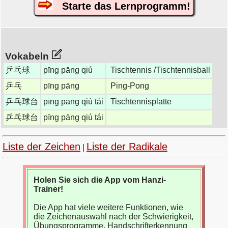
Starte das Lernprogramm!
Vokabeln
乒乓球
pīng pāng qiú
Tischtennis /Tischtennisball
乒乓
pīng pāng
Ping-Pong
乒乓球台
pīng pāng qiú tái
Tischtennisplatte
乒乓球台
pīng pāng qiú tái
Liste der Zeichen
Liste der Radikale
|
Holen Sie sich die App vom Hanzi-
Trainer!
Die App hat viele weitere Funktionen, wie
die Zeichenauswahl nach der Schwierigkeit,
Übungsprogramme, Handschrifterkennung