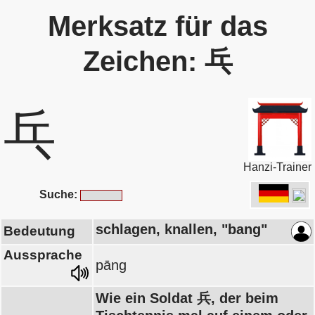
Merksatz für das
Zeichen: 乓
乓
Hanzi-Trainer
Suche:
schlagen, knallen, "bang"
Bedeutung
Aussprache
pāng
Wie ein Soldat 兵, der beim