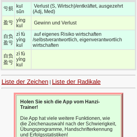
kuī
Verlust (S, Wirtsch)/entkräftet, ausgezehrt
亏损
sǔn
(Adj, Med)
yíng
盈亏
Gewinn und Verlust
kuī
zì fù
auf eigenes Risiko wirtschaften
自负
yíng
/selbstverantwortlich, eigenverantwortlich
盈亏
kuī
wirtschaften
zì fù
自负
yíng
盈亏
kuī
Liste der Zeichen
Liste der Radikale
|
Holen Sie sich die App vom Hanzi-
Trainer!
Die App hat viele weitere Funktionen, wie
die Zeichenauswahl nach der Schwierigkeit,
Übungsprogramme, Handschrifterkennung
und Erfolgsstatistiken!