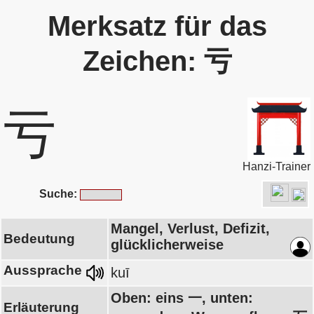
Merksatz für das
Zeichen: 亏
亏
Hanzi-Trainer
Suche:
Mangel, Verlust, Defizit,
Bedeutung
glücklicherweise
Aussprache
kuī
Oben: eins 一, unten:
Erläuterung