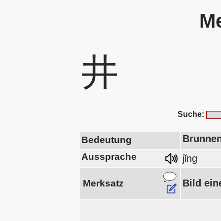
Me
井
Suche:
Brunnen
Bedeutung
Aussprache
jǐng
Bild ei
Merksatz