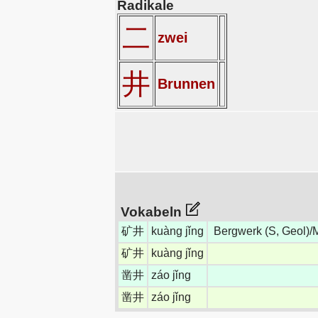
Radikale
二
zwei
井
Brunnen
Vokabeln
矿井
kuàng jǐng
Bergwerk (S, Geol)/M
矿井
kuàng jǐng
凿井
záo jǐng
凿井
záo jǐng