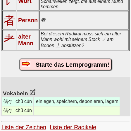
讠
Wort
Schallwellen zeigt, die aus einem Mund
kommen.
者
Person
者
Bei diesem Radikal muss sich ein alter
耂
alter
Mann wohl mit seinem Stock ノ am
Mann
Boden 土 abstützen?
Starte das Lernprogramm!
Vokabeln
储存
chǔ cún
einlegen, speichern, deponieren, lagern
储存
chǔ cún
Liste der Zeichen
Liste der Radikale
|