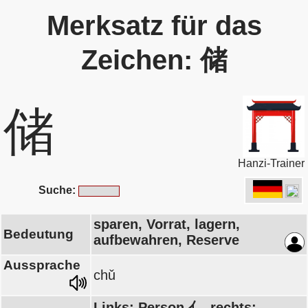
Merksatz für das
Zeichen: 储
储
Hanzi-Trainer
Suche:
sparen, Vorrat, lagern,
Bedeutung
aufbewahren, Reserve
Aussprache
chǔ
Links: Person 亻, rechts: