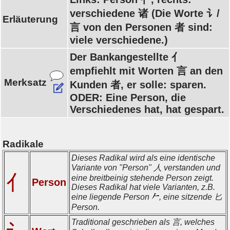
verschiedene 诸 (Die Worte 讠/
Erläuterung
言 von den Personen 者 sind:
viele verschiedene.)
Der Bankangestellte 亻
empfiehlt mit Worten 言 an den
Merksatz
Kunden 者, er solle: sparen.
ODER: Eine Person, die
Verschiedenes hat, hat gespart.
Radikale
Dieses Radikal wird als eine identische
Variante von "Person" 人 verstanden und
亻
eine breitbeinig stehende Person zeigt.
Person
Dieses Radikal hat viele Varianten, z.B.
eine liegende Person
, eine sitzende 匕
Person.
Traditional geschrieben als 言, welches