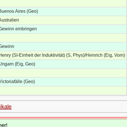
Buenos Aires (Geo)
Australien
Gewinn einbringen
Gewinn
Henry (SI-Einheit der Induktivität) (S, Phys)/Heinrich (Eig, Vorn)
Ungarn (Eig, Geo)
Victoriafälle (Geo)
ikale
ner!