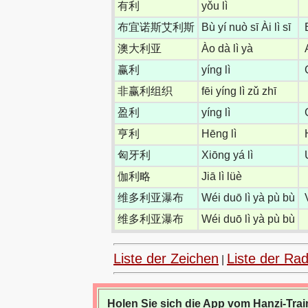
有利
yǒu lì
布宜诺斯艾利斯
Bù yí nuò sī Ài lì sī
澳大利亚
Ào dà lì yà
赢利
yíng lì
非赢利组织
fēi yíng lì zǔ zhī
盈利
yíng lì
亨利
Hēng lì
匈牙利
Xiōng yá lì
伽利略
Jiā lì lüè
维多利亚瀑布
Wéi duō lì yà pù bù
维多利亚瀑布
Wéi duō lì yà pù bù
Liste der Zeichen
Liste der Rad
|
Holen Sie sich die App vom Hanzi-Trai