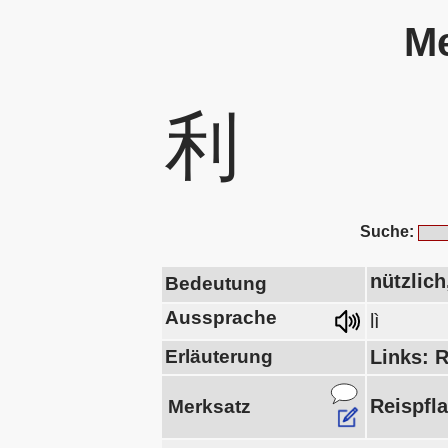
Me
利
Suche:
nützlich
Bedeutung
Aussprache
lì
Erläuterung
Links: 
Reispfla
Merksatz