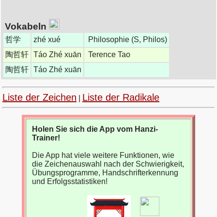
Vokabeln
哲学
zhé xué
Philosophie (S, Philos)
陶哲轩
Táo Zhé xuān
Terence Tao
陶哲轩
Táo Zhé xuān
Liste der Zeichen
Liste der Radikale
|
Holen Sie sich die App vom Hanzi-
Trainer!
Die App hat viele weitere Funktionen, wie
die Zeichenauswahl nach der Schwierigkeit,
Übungsprogramme, Handschrifterkennung
und Erfolgsstatistiken!