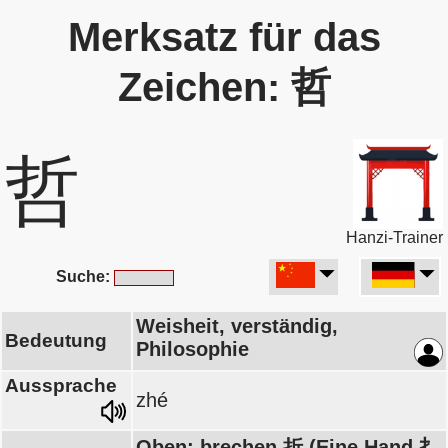
Merksatz für das
Zeichen: 哲
哲
Hanzi-Trainer
Suche:
Weisheit, verständig,
Bedeutung
Philosophie
Aussprache
zhé
Oben: brechen 折 (Eine Hand 扌