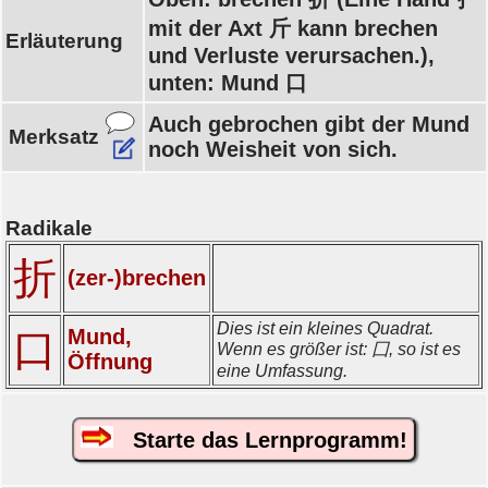
mit der Axt 斤 kann brechen
Erläuterung
und Verluste verursachen.),
unten: Mund 口
Auch gebrochen gibt der Mund
Merksatz
noch Weisheit von sich.
Radikale
折
(zer-)brechen
Dies ist ein kleines Quadrat.
Mund,
口
Wenn es größer ist: 囗, so ist es
Öffnung
eine Umfassung.
Starte das Lernprogramm!